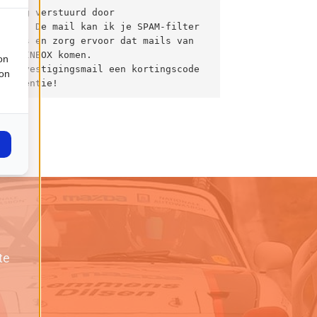
iging verstuurd door 
e.nl. De mail kan ik je SPAM-filter 
niets en zorg ervoor dat mails van 
 je INBOX komen.

on
e bevestigingsmail een kortingscode 
ion
dvertentie!
te