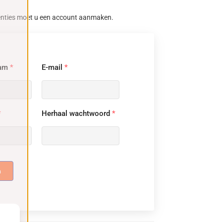
enties moet u een account aanmaken.
aam
*
E-mail
*
*
Herhaal wachtwoord
*
n