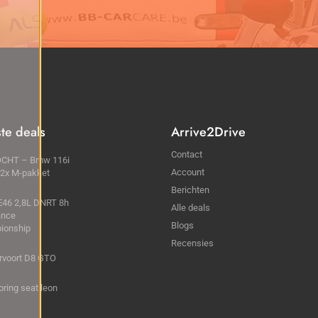
ste deals
Arrive2Drive
Contact
CHT – Bmw 116i
Account
 2x M-pakket
Berichten
46 2,8L DNRT 8h
Alle deals
ance
Blogs
ionship
Recensies
rvoort D8 GTO
ring seat leon