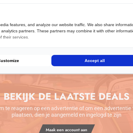
Er wordt een bevest
noreply@arrive2driv
terecht komen. Mis 
@arrive2drive.nl in
edia features, and analyze our website traffic. We also share informati
Tevens vind je in d
d analytics partners. These partners may combine it with other informat
voor jouw eerste a
 their services.
Customize
Accept all
BEKIJK DE LAATSTE DEALS
m te reageren op een advertentie of om een advertentie 
plaatsen, dien je aangemeld en ingelogd te zijn
Maak een account aan