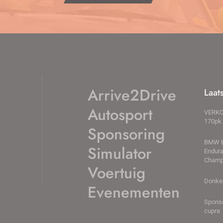
Arrive2Drive
Laat
Autosport
VERKO
170pk
Sponsoring
BMW E
Simulator
Endur
Champ
Voertuig
Donke
Evenementen
Sponso
cupra