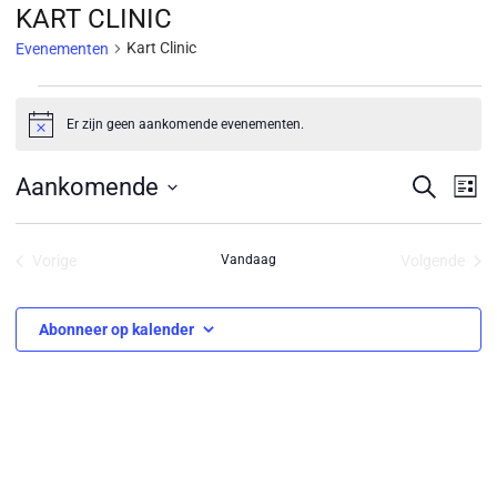
KART CLINIC
Kart Clinic
Evenementen
EVENEMENTEN
Er zijn geen aankomende evenementen.
Bericht
EVEN
Ev
Aankomende
Zoeken
Lijst
we
ZOEK
Selecteer
nav
een
EN
Vorige
Vandaag
Volgende
datum.
Evenementen
Eveneme
WEER
NAVIG
Abonneer op kalender