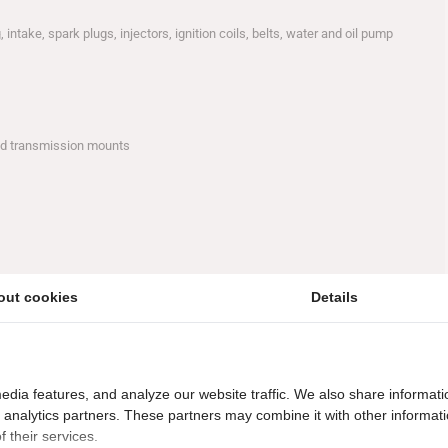
 intake, spark plugs, injectors, ignition coils, belts, water and oil pump
nd transmission mounts
out cookies
Details
omerk: Renault
Auto typen: Megane RS Trophy
edia features, and analyze our website traffic. We also share informati
d analytics partners. These partners may combine it with other informat
 their services.