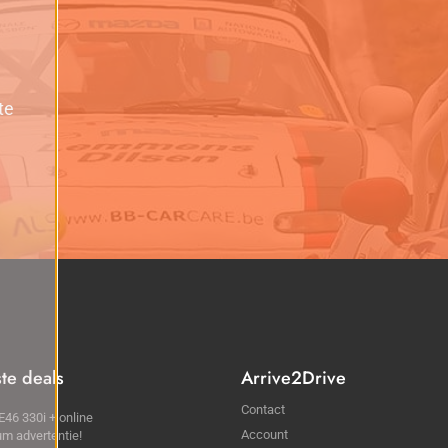
te
ste deals
Arrive2Drive
Contact
46 330i + online
Account
m advertentie!