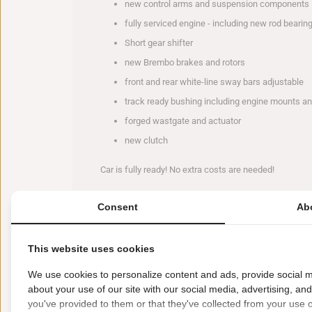
new control arms and suspension components
fully serviced engine - including new rod bearing,
Short gear shifter
new Brembo brakes and rotors
front and rear white-line sway bars adjustable
track ready bushing including engine mounts a
forged wastgate and actuator
new clutch
Car is fully ready! No extra costs are needed!
Kenmerken
Consent
Ab
Soort: Te koop
Typen: Trackday auto
Aut
This website uses cookies
Specifiek voor: Trackday
We use cookies to personalize content and ads, provide social m
about your use of our site with our social media, advertising, an
you've provided to them or that they've collected from your use of