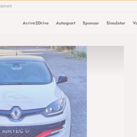
uipment
Arrive2Drive
Autosport
Sponsor
Simulator
Vo