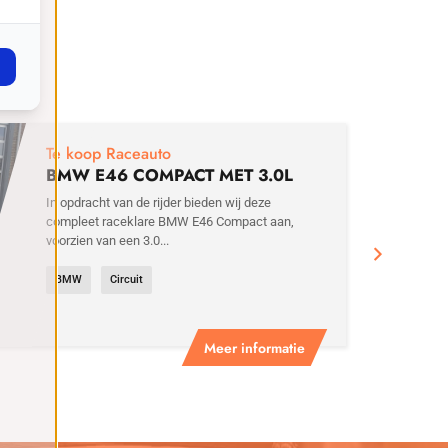
€
29
Te koop Raceauto
BMW E46 COMPACT MET 3.0L
MOTOR
In opdracht van de rijder bieden wij deze
compleet raceklare BMW E46 Compact aan,
voorzien van een 3.0...
BMW
Circuit
Meer informatie