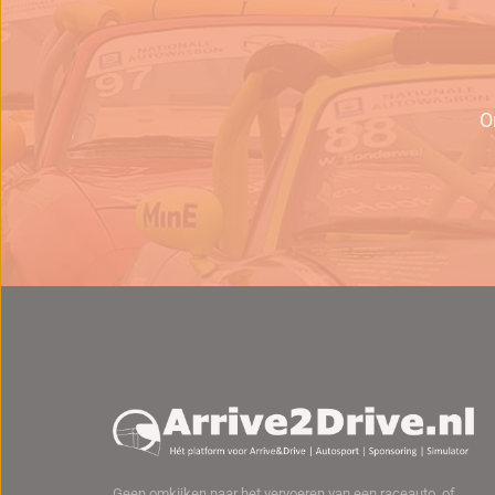
O
Geen omkijken naar het vervoeren van een raceauto, of