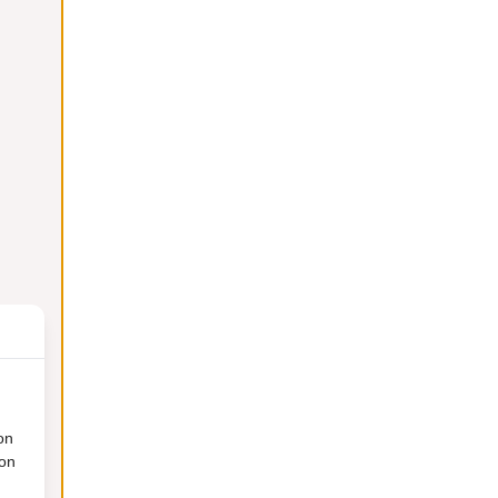
on
ion