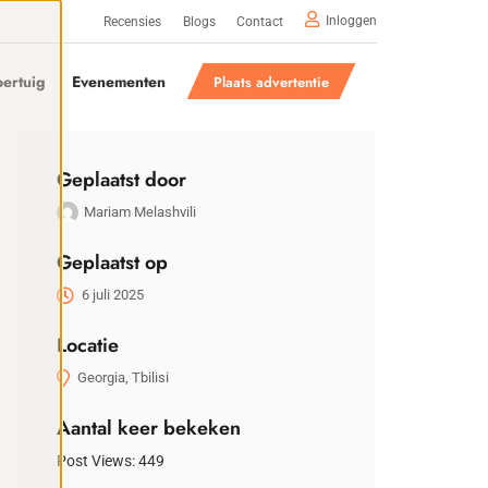
Inloggen
Recensies
Blogs
Contact
ertuig
Evenementen
Plaats advertentie
Geplaatst door
Mariam Melashvili
Geplaatst op
6 juli 2025
Locatie
Georgia, Tbilisi
Aantal keer bekeken
Post Views:
449