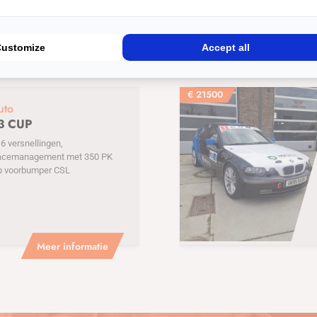
Customize
Accept all
€
21500
uto
3 CUP
 versnellingen,
acemanagement met 350 PK
p voorbumper CSL
Meer informatie