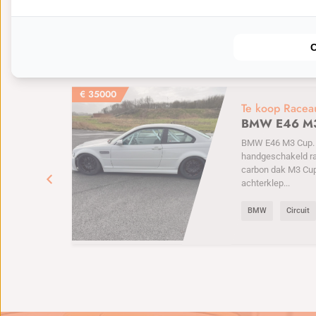
Nieuwste deals
BEKIJK MEER
€
35000
Te koop Racea
BMW E46 M
BMW E46 M3 Cup. 6
handgeschakeld r
carbon dak M3 Cu
achterklep...
BMW
Circuit
e