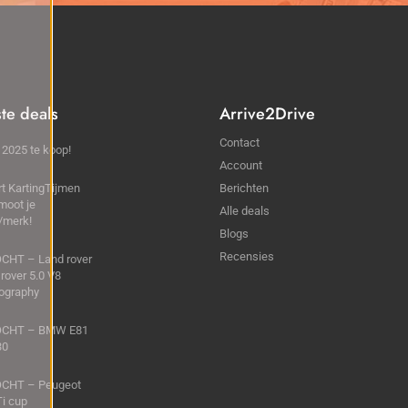
ste deals
Arrive2Drive
Contact
2025 te koop!
Account
t KartingTijmen
Berichten
moot je
Alle deals
f/merk!
Blogs
Recensies
CHT – Land rover
rover 5.0 V8
ography
CHT – BMW E81
30
CHT – Peugeot
i cup