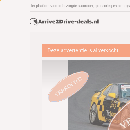
Het platform voor onbezorgde autosport, sponsoring en sim-eq
Deze advertentie is al verkocht