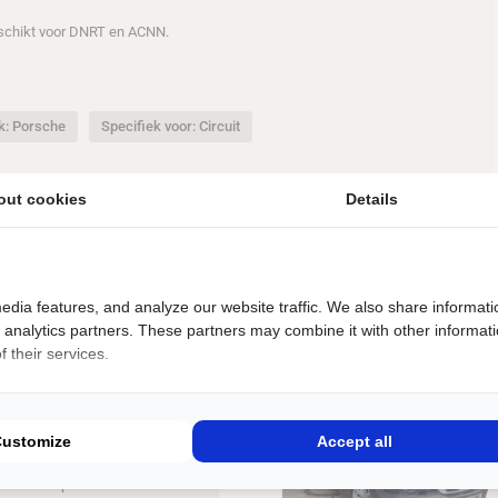
schikt voor DNRT en ACNN.
k: Porsche
Specifiek voor: Circuit
out cookies
Details
edia features, and analyze our website traffic. We also share informati
d analytics partners. These partners may combine it with other informat
 their services.
€
21500
uto
3 CUP
Customize
Accept all
 versnellingen,
acemanagement met 350 PK
p voorbumper CSL