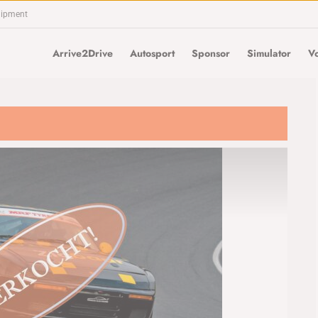
uipment
Arrive2Drive
Autosport
Sponsor
Simulator
Vo