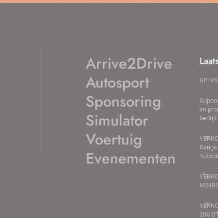
Arrive2Drive
Laat
Autosport
BRLV6 
Sponsoring
Suppor
en pro
Simulator
bedrij
Voertuig
VERKO
Range 
Evenementen
Autobi
VERKO
M54B
VERKO
206 GT