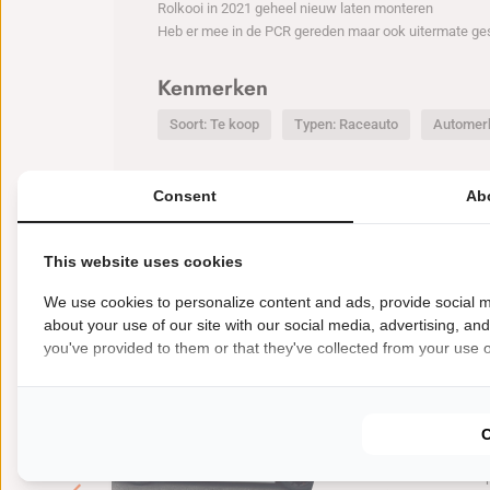
Rolkooi in 2021 geheel nieuw laten monteren
Heb er mee in de PCR gereden maar ook uitermate ge
Kenmerken
Soort: Te koop
Typen: Raceauto
Automer
Consent
Ab
This website uses cookies
Nieuwste deals
BEKIJK MEER
We use cookies to personalize content and ads, provide social m
about your use of our site with our social media, advertising, an
you've provided to them or that they've collected from your use of
€
35000
Te koop Racea
BMW E46 M
BMW E46 M3 Cup. 6
handgeschakeld r
carbon dak M3 Cu