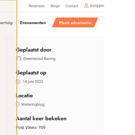
Inloggen
Recensies
Blogs
Contact
ertuig
Evenementen
Plaats advertentie
Geplaatst door
Greenwood Racing
Geplaatst op
14 juni 2022
Locatie
Weteringbrug
Aantal keer bekeken
Post Views:
709