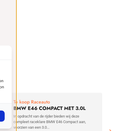
on
ion
€
29
Te koop Raceauto
BMW E46 COMPACT MET 3.0L
MOTOR
In opdracht van de rijder bieden wij deze
compleet raceklare BMW E46 Compact aan,
voorzien van een 3.0...