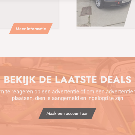
Meer informatie
BEKIJK DE LAATSTE DEALS
m te reageren op een advertentie of om een advertentie 
plaatsen, dien je aangemeld en ingelogd te zijn
Maak een account aan