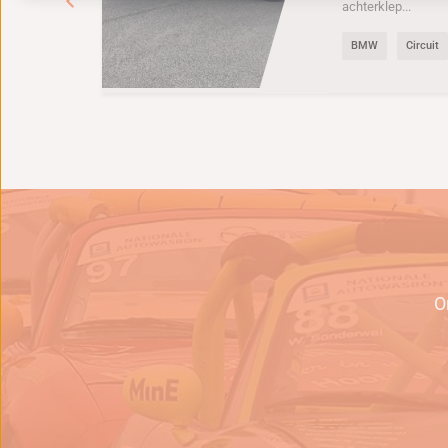
achterklep...
BMW
Circuit
e
O