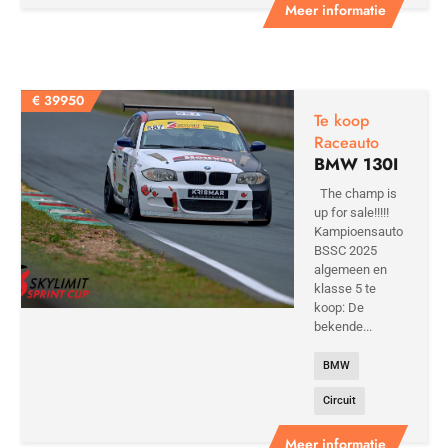
Meer informatie
€
39950
Te koop
Raceauto
BMW 130I
The champ is
up for sale!!!!!
Kampioensauto
BSSC 2025
algemeen en
klasse 5 te
koop: De
bekende...
BMW
Circuit
Meer informatie