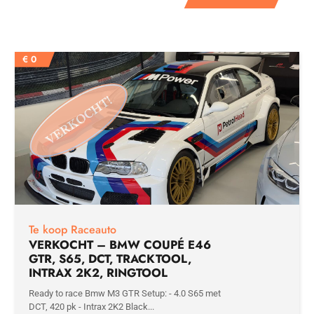
€
0
Te koop Raceauto
VERKOCHT – BMW COUPÉ E46
GTR, S65, DCT, TRACKTOOL,
INTRAX 2K2, RINGTOOL
Ready to race Bmw M3 GTR Setup: - 4.0 S65 met
DCT, 420 pk - Intrax 2K2 Black...