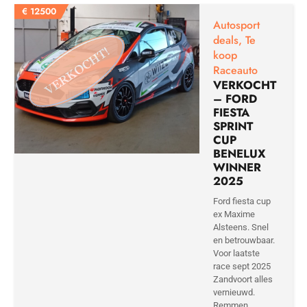
€
12500
Autosport
deals
,
Te
koop
Raceauto
VERKOCHT
– FORD
FIESTA
SPRINT
CUP
BENELUX
WINNER
2025
Ford fiesta cup
ex Maxime
Alsteens. Snel
en betrouwbaar.
Voor laatste
race sept 2025
Zandvoort alles
vernieuwd.
Remmen...