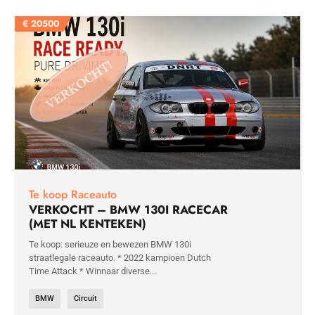
€
20500
Te koop Raceauto
VERKOCHT – BMW 130I RACECAR
(MET NL KENTEKEN)
Te koop: serieuze en bewezen BMW 130i
straatlegale raceauto. * 2022 kampioen Dutch
Time Attack * Winnaar diverse...
BMW
Circuit