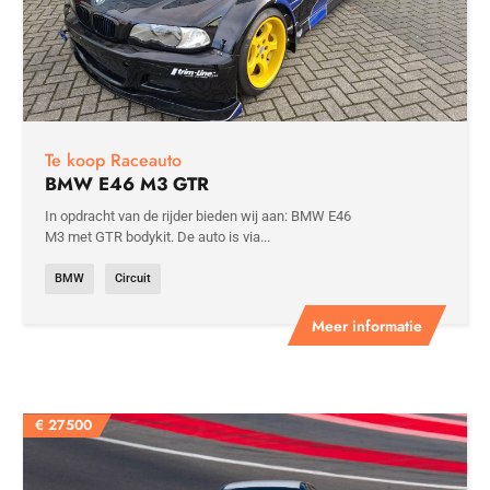
Te koop Raceauto
BMW E46 M3 GTR
In opdracht van de rijder bieden wij aan: BMW E46
M3 met GTR bodykit. De auto is via...
BMW
Circuit
Meer informatie
€
27500