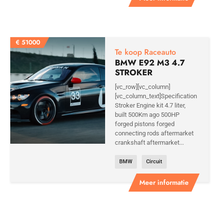
€
51000
Te koop Raceauto
BMW E92 M3 4.7
STROKER
[vc_row][vc_column]
[vc_column_text]Specification
Stroker Engine kit 4.7 liter,
built 500Km ago 500HP
forged pistons forged
connecting rods aftermarket
crankshaft aftermarket...
BMW
Circuit
Meer informatie