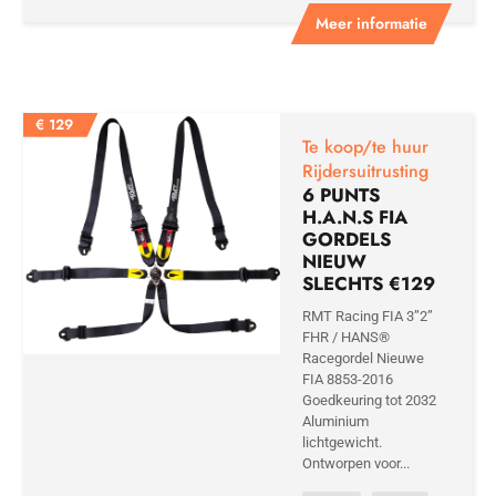
Meer informatie
€
129
Te koop/te huur
Rijdersuitrusting
6 PUNTS
H.A.N.S FIA
GORDELS
NIEUW
SLECHTS €129
RMT Racing FIA 3”2”
FHR / HANS®
Racegordel Nieuwe
FIA 8853-2016
Goedkeuring tot 2032
Aluminium
lichtgewicht.
Ontworpen voor...