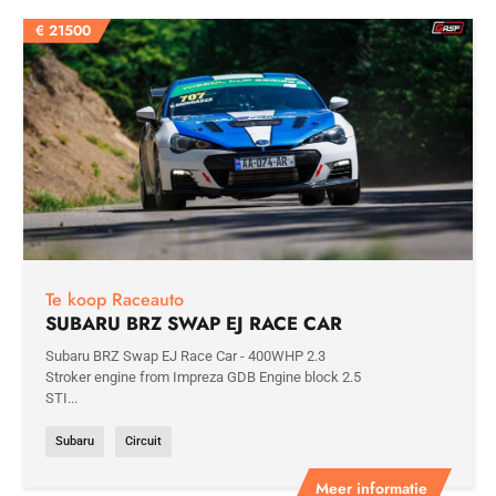
€
21500
Te koop Raceauto
SUBARU BRZ SWAP EJ RACE CAR
Subaru BRZ Swap EJ Race Car - 400WHP 2.3
Stroker engine from Impreza GDB Engine block 2.5
STI...
Subaru
Circuit
Meer informatie