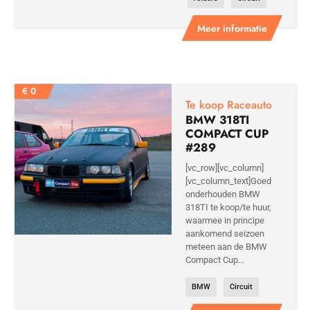
Meer informatie
€
0
Te koop Raceauto
BMW 318TI
COMPACT CUP
#289
[vc_row][vc_column]
[vc_column_text]Goed
onderhouden BMW
318TI te koop/te huur,
waarmee in principe
aankomend seizoen
meteen aan de BMW
Compact Cup...
BMW
Circuit