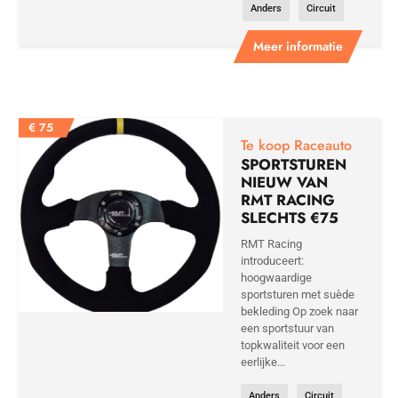
Anders
Circuit
Meer informatie
€
75
Te koop Raceauto
SPORTSTUREN
NIEUW VAN
RMT RACING
SLECHTS €75
RMT Racing
introduceert:
hoogwaardige
sportsturen met suède
bekleding Op zoek naar
een sportstuur van
topkwaliteit voor een
eerlijke...
Anders
Circuit