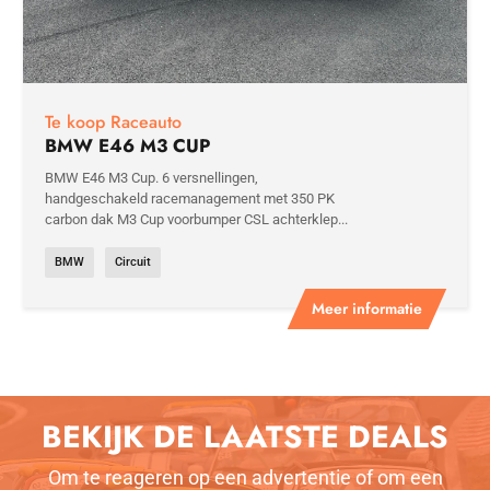
Te koop Raceauto
BMW E46 M3 CUP
BMW E46 M3 Cup. 6 versnellingen,
handgeschakeld racemanagement met 350 PK
carbon dak M3 Cup voorbumper CSL achterklep...
BMW
Circuit
Meer informatie
BEKIJK DE LAATSTE DEALS
Om te reageren op een advertentie of om een