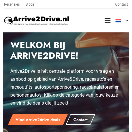
Recensies
Blogs
Contact
WELKOM BIJ
ARRIVE2DRIVE!
Arrive2Drive is hét centrale platform voor vraag en
aanbod op gebied van Arrive&Drive, raceauto’s en
raceoutfits, autosportsponsoring, racesimulatoren en
personenauto’s. Klik op de categorie van jouw keuze
en vind de deals die jij zoekt!
Vind Arrive2drive deals
Contact