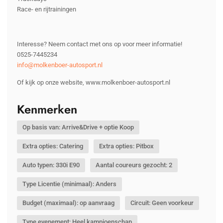
Race- en rijtrainingen
Interesse? Neem contact met ons op voor meer informatie!
0525-7445234
info@molkenboer-autosport.nl
Of kijk op onze website, www.molkenboer-autosport.nl
Kenmerken
Op basis van: Arrive&Drive + optie Koop
Extra opties: Catering
Extra opties: Pitbox
Auto typen: 330i E90
Aantal coureurs gezocht: 2
Type Licentie (minimaal): Anders
Budget (maximaal): op aanvraag
Circuit: Geen voorkeur
Type evenement: Heel kampioenschap