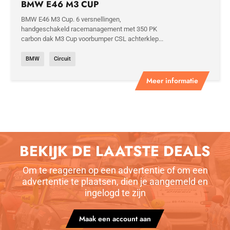
BMW E46 M3 CUP
BMW E46 M3 Cup. 6 versnellingen,
handgeschakeld racemanagement met 350 PK
carbon dak M3 Cup voorbumper CSL achterklep...
BMW
Circuit
Meer informatie
BEKIJK DE LAATSTE DEALS
Om te reageren op een advertentie of om een
advertentie te plaatsen, dien je aangemeld en
ingelogd te zijn
Maak een account aan