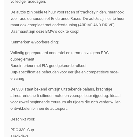
volledige racedagen.
De auto's zijn beide te huur voor racen of trackday rijden, maar ook
voor race cursussen of Endurance Races. De auto's zijn los te huur
maar ook compleet met ondersteuning (ARRIVE AND DRIVE).
Daarnaast zijn deze BMW's ook te koop!
Kenmerken & voorbereiding:
Volledig geprepareerd onderstel en remmen volgens PDC-
cupreglement
Raceinterieur met FIA-goedgekeurde rolkooi
Cup-specificaties behouden voor eerlijke en competitieve race-
ervaring
De 330i staat bekend om zijn uitstekende balans, krachtige
atmosferische 6-cilinder motor en voorspelbaar rijgedrag. Ideaal
voor zowel beginnende coureurs als rijders die zich verder willen
ontwikkelen binnen de autosport.
Geschikt voor:
PDC 330i Cup
Trackdays