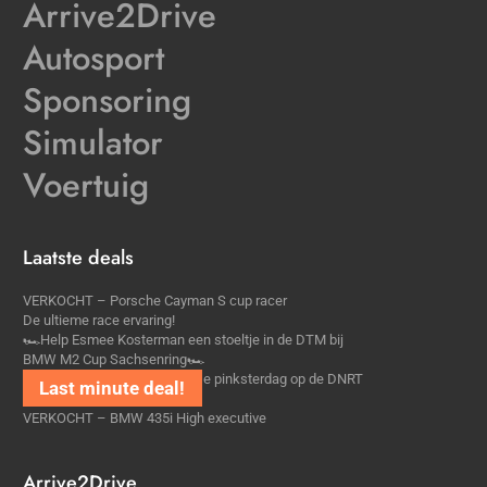
Arrive2Drive
Autosport
Sponsoring
Simulator
Voertuig
Laatste deals
VERKOCHT – Porsche Cayman S cup racer
De ultieme race ervaring!
🏎Help Esmee Kosterman een stoeltje in de DTM bij
BMW M2 Cup Sachsenring🏎
Last Minute Max5cup rijden 1e pinksterdag op de DNRT
Pinksterraces
VERKOCHT – BMW 435i High executive
Arrive2Drive