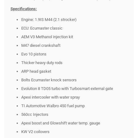
Specifications:
Engine: 1.9IS M44 (2.1 strocker)
ECU: Ecumaster classic
AEM V3 Methanol injection kit
M47 diesel crankshaft
Evo 10 pistons
Thicker heavy duty rods
ARP head gasket
Bolts Ecumaster knock sensors
Evolution 8 TD05 turbo with Turbosmart external gate
Apexi intercooler with water spray
TI Automotive Walbro 450 fuel pump
560cc Injectors
Apexi boost and Glowshift water temp. gauge
KW V2 coilovers