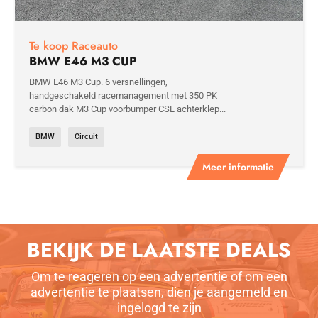
Te koop Raceauto
BMW E46 M3 CUP
BMW E46 M3 Cup. 6 versnellingen,
handgeschakeld racemanagement met 350 PK
carbon dak M3 Cup voorbumper CSL achterklep...
BMW
Circuit
Meer informatie
BEKIJK DE LAATSTE DEALS
Om te reageren op een advertentie of om een
advertentie te plaatsen, dien je aangemeld en
ingelogd te zijn