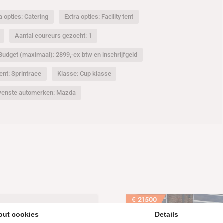
a opties: Catering
Extra opties: Facility tent
Aantal coureurs gezocht: 1
Budget (maximaal): 2899,-ex btw en inschrijfgeld
nt: Sprintrace
Klasse: Cup klasse
enste automerken: Mazda
€
21500
uto
out cookies
Details
3 CUP