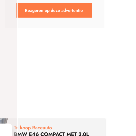
Reageren op deze advertentie
€
29
Te koop Raceauto
BMW E46 COMPACT MET 3.0L