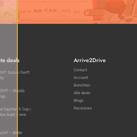
ste deals
Arrive2Drive
Contact
HT: Suzuki Swift
Account
to
Berichten
CHT – Mazda
Alle deals
Cup
Blogs
Recensies
e Cayman S Cup |
ew build + new
e
OCHT – BMW