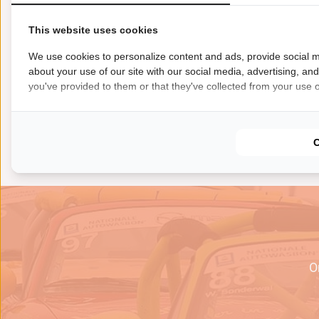
BMW E46 M3 Cup. 6
handgeschakeld r
This website uses cookies
carbon dak M3 Cu
We use cookies to personalize content and ads, provide social m
achterklep...
about your use of our site with our social media, advertising, an
BMW
Circuit
you've provided to them or that they've collected from your use of
e
O