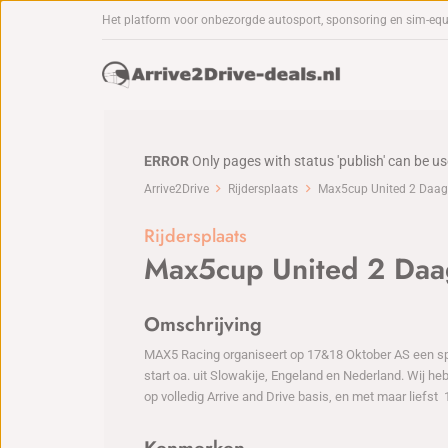
Het platform voor onbezorgde autosport, sponsoring en sim-eq
ERROR
Only pages with status 'publish' can be u
Arrive2Drive
Rijdersplaats
Max5cup United 2 Daag
Rijdersplaats
Max5cup United 2 Daa
Omschrijving
MAX5 Racing organiseert op 17&18 Oktober AS een spe
start oa. uit Slowakije, Engeland en Nederland. Wij he
op volledig Arrive and Drive basis, en met maar liefst 1