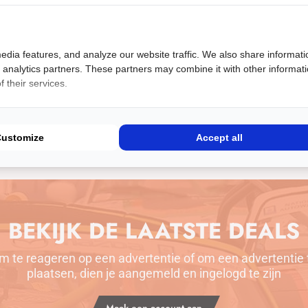
 versnellingen,
acemanagement met 350 PK
p voorbumper CSL
edia features, and analyze our website traffic. We also share informati
d analytics partners. These partners may combine it with other informat
 their services.
Meer informatie
Customize
Accept all
BEKIJK DE LAATSTE DEALS
m te reageren op een advertentie of om een advertentie 
plaatsen, dien je aangemeld en ingelogd te zijn