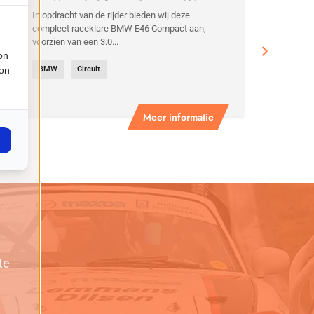
MOTOR
In opdracht van de rijder bieden wij deze
compleet raceklare BMW E46 Compact aan,
voorzien van een 3.0...
on
ion
BMW
Circuit
Meer informatie
te