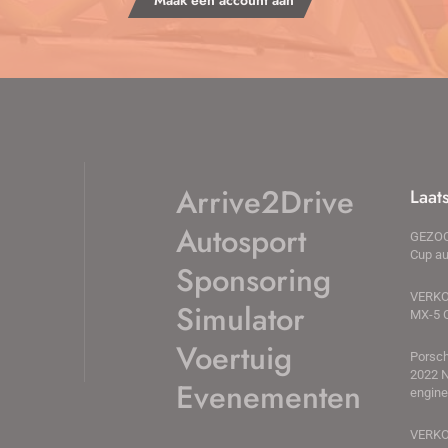
Maak een account aan
Arrive2Drive
Laat
Autosport
GEZOC
Cup au
Sponsoring
VERKO
Simulator
MX-5 
Voertuig
Porsch
2022 N
Evenementen
engin
VERK