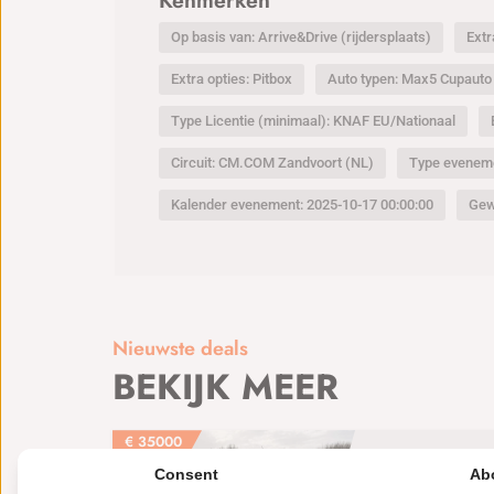
Kenmerken
Op basis van: Arrive&Drive (rijdersplaats)
Extr
Extra opties: Pitbox
Auto typen: Max5 Cupauto
Type Licentie (minimaal): KNAF EU/Nationaal
Circuit: CM.COM Zandvoort (NL)
Type eveneme
Kalender evenement: 2025-10-17 00:00:00
Gew
Nieuwste deals
BEKIJK MEER
€
35000
Te koop Racea
Consent
Ab
BMW E46 M