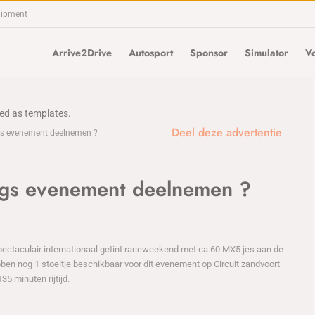
uipment
Arrive2Drive
Autosport
Sponsor
Simulator
Vo
sed as templates.
Deel deze advertentie
s evenement deelnemen ?
gs evenement deelnemen ?
ctaculair internationaal getint raceweekend met ca 60 MX5 jes aan de
bben nog 1 stoeltje beschikbaar voor dit evenement op Circuit zandvoort
35 minuten rijtijd.