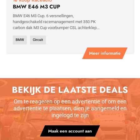
BMW E46 M3 CUP
BMW E46 M3 Cup. 6 versnellingen,
handgeschakeld racemanagement met 350 PK
carbon dak M3 Cup voorbumper CSL achterklep...
BMW
Circuit
Meer informatie
BEKIJK DE LAATSTE DEALS
Om te reageren op een advertentie of om een
advertentie te plaatsen, dien je aangemeld en
ingelogd te zijn
Maak een account aan