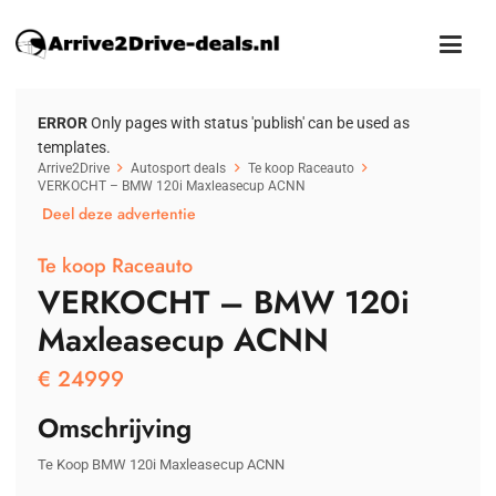
ERROR
Only pages with status 'publish' can be used as
templates.
Arrive2Drive
Autosport deals
Te koop Raceauto
VERKOCHT – BMW 120i Maxleasecup ACNN
Deel deze advertentie
Te koop Raceauto
VERKOCHT – BMW 120i
Maxleasecup ACNN
€
24999
Omschrijving
Te Koop BMW 120i Maxleasecup ACNN