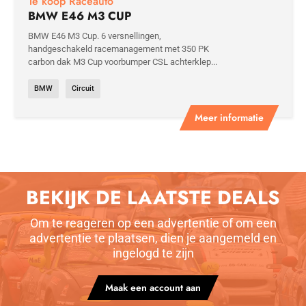
Te koop Raceauto
BMW E46 M3 CUP
BMW E46 M3 Cup. 6 versnellingen,
handgeschakeld racemanagement met 350 PK
carbon dak M3 Cup voorbumper CSL achterklep...
BMW
Circuit
Meer informatie
BEKIJK DE LAATSTE DEALS
Om te reageren op een advertentie of om een
advertentie te plaatsen, dien je aangemeld en
ingelogd te zijn
Maak een account aan