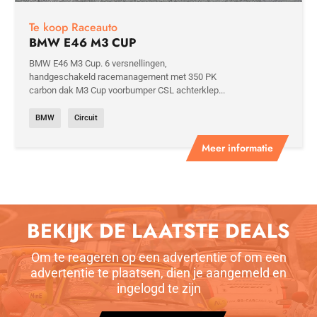
Te koop Raceauto
BMW E46 M3 CUP
BMW E46 M3 Cup. 6 versnellingen,
handgeschakeld racemanagement met 350 PK
carbon dak M3 Cup voorbumper CSL achterklep...
BMW
Circuit
Meer informatie
BEKIJK DE LAATSTE DEALS
Om te reageren op een advertentie of om een
advertentie te plaatsen, dien je aangemeld en
ingelogd te zijn