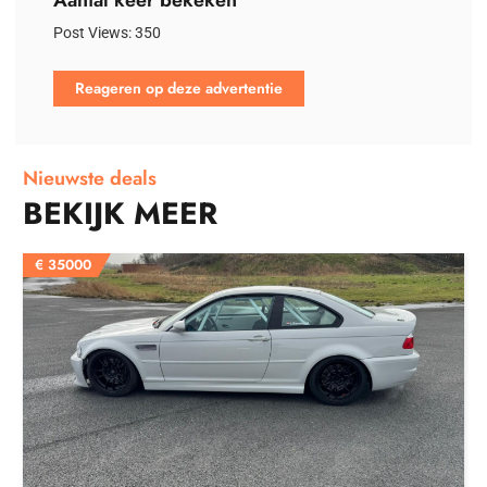
Aantal keer bekeken
Post Views:
350
Reageren op deze advertentie
Nieuwste deals
BEKIJK MEER
€
35000