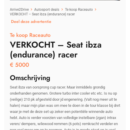
Arrive2Drive
Autosport deals
Te koop Raceauto
VERKOCHT – Seat ibza (endurance) racer
Deel deze advertentie
Te koop Raceauto
VERKOCHT – Seat ibza
(endurance) racer
€
5000
Omschrijving
Seat ibza van oorsprong cup racer. Maar inmiddels grondig
onderhanden genomen. Grotere turbo inter cooler etc etc. Is nu op
(veilige) 210 pk afgesteld door jd engenering. (Valt nog meer uit te
halen) maar mijn plan was om mee te doen in de tour klasse bij dnrt
waar je met de deze set up zeker een potentiële winnende auto
hebt. Auto is verder voorzien van volledige instelbare (zgan) intrax
veren/ dempers, wilewood remmen (6 pots) remkracht verdeler en
nog veel meer om op te noemen. Auto is in goede staat en is veel