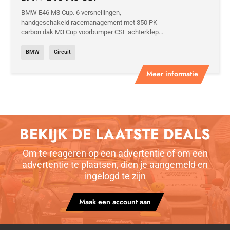
BMW E46 M3 Cup. 6 versnellingen,
handgeschakeld racemanagement met 350 PK
carbon dak M3 Cup voorbumper CSL achterklep...
BMW
Circuit
Meer informatie
BEKIJK DE LAATSTE DEALS
Om te reageren op een advertentie of om een
advertentie te plaatsen, dien je aangemeld en
ingelogd te zijn
Maak een account aan