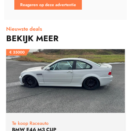
Reageren op deze advertentie
Nieuwste deals
BEKIJK MEER
€
35000
Te koop Raceauto
BMW E46 M3 CUP