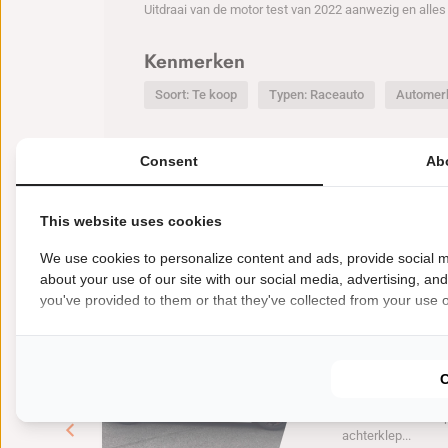
Uitdraai van de motor test van 2022 aanwezig en alle
Kenmerken
Soort: Te koop
Typen: Raceauto
Automer
Consent
Ab
Nieuwste deals
This website uses cookies
BEKIJK MEER
We use cookies to personalize content and ads, provide social m
about your use of our site with our social media, advertising, an
you've provided to them or that they've collected from your use of
€
35000
Te koop Racea
BMW E46 M
BMW E46 M3 Cup. 6
handgeschakeld r
carbon dak M3 Cu
achterklep...