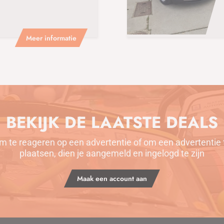
Meer informatie
BEKIJK DE LAATSTE DEALS
m te reageren op een advertentie of om een advertentie 
plaatsen, dien je aangemeld en ingelogd te zijn
Maak een account aan