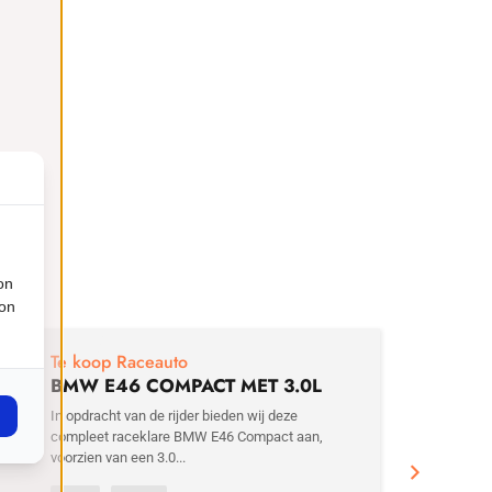
on
ion
€
29
Te koop Raceauto
BMW E46 COMPACT MET 3.0L
MOTOR
In opdracht van de rijder bieden wij deze
compleet raceklare BMW E46 Compact aan,
voorzien van een 3.0...