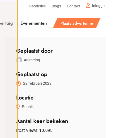
Inloggen
Recensies
Blogs
Contact
ertuig
Evenementen
Plaats advertentie
Geplaatst door
Acjracing
Geplaatst op
28 februari 2023
Locatie
Bunnik
Aantal keer bekeken
Post Views:
10.098