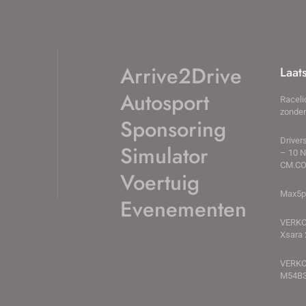
Arrive2Drive
Laat
Autosport
Raceli
zonder
Sponsoring
Driver
Simulator
– 10 
CM.CO
Voertuig
Max5pa
Evenementen
VERKO
Xsara 
VERKO
M54B