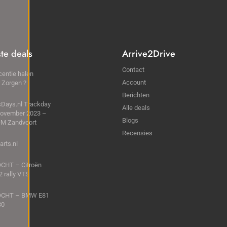
ste deals
Arrive2Drive
Contact
centie halen
Account
 Zorgen ?
Berichten
sDays.nl Trackday
Alle deals
November 2023 –
Blogs
M Zandvoort
Recensies
rts.nl
CHT – Citroën
2 rally VTS
CHT – BMW E81
30