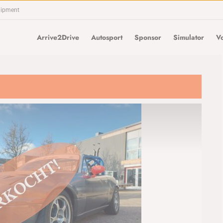
uipment
Arrive2Drive
Autosport
Sponsor
Simulator
Vo