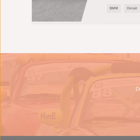
BMW
Circuit
e
O