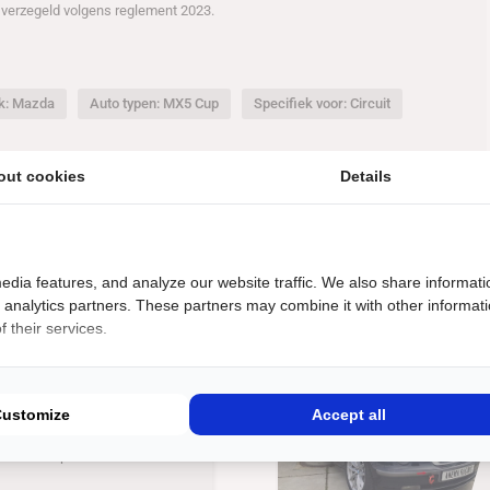
s verzegeld volgens reglement 2023.
k: Mazda
Auto typen: MX5 Cup
Specifiek voor: Circuit
out cookies
Details
edia features, and analyze our website traffic. We also share informati
d analytics partners. These partners may combine it with other informat
 their services.
€
21500
uto
3 CUP
Customize
Accept all
 versnellingen,
acemanagement met 350 PK
p voorbumper CSL