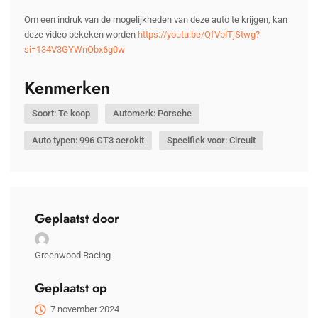
Om een indruk van de mogelijkheden van deze auto te krijgen, kan
deze video bekeken worden
https://youtu.be/QfVblTjStwg?
si=134V3GYWnObx6g0w
Kenmerken
Soort: Te koop
Automerk: Porsche
Auto typen: 996 GT3 aerokit
Specifiek voor: Circuit
Geplaatst door
Greenwood Racing
Geplaatst op
7 november 2024