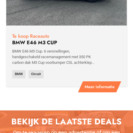
Te koop Raceauto
BMW E46 M3 CUP
BMW E46 M3 Cup. 6 versnellingen,
handgeschakeld racemanagement met 350 PK
carbon dak M3 Cup voorbumper CSL achterklep...
BMW
Circuit
Meer informatie
BEKIJK DE LAATSTE DEALS
Om te reageren op een advertentie of om een