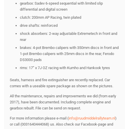
gearbox: Sadev 6-speed sequential with limited slip
differential and digital screen
clutch: 200mm AP Racing, twin plated
drive shafts: reinforced
shock absorbers: 2-way adjustable Extremetech in front and
rear
brakes: 4-pot Brembo calipers with 350mm discs in front and
1-pot Brembo calipers with 25mm discs in the rear, Ferodo
DS3000 pads
rims: 17” x 7J OZ racing with Kumho and Hankook tyres
Seats, harness and fire extinguisher are recently replaced. Car
comes with a useable spare package as shown on the pictures.
All the maintenance, repairs and improvements we did (from early
2017), have been documented. Including complete engine and
gearbox rebuilt. File can be send on request.
For more information please e-mail (
info@ruudmiddelrallyteam.nl
)
or call (0031640444068) us. Also check our Facebook-page and