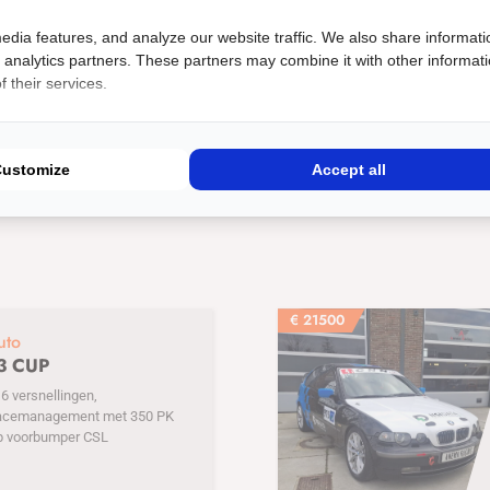
Carrosserie: Sedan
Transmissie: Automaat
edia features, and analyze our website traffic. We also share informati
meterafstand: 174242
Motorinhoud (CC): 2962
d analytics partners. These partners may combine it with other informat
 their services.
men
Customize
Accept all
€
21500
uto
3 CUP
 versnellingen,
acemanagement met 350 PK
p voorbumper CSL