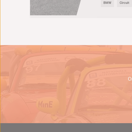
BMW
Circuit
e
O