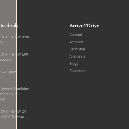
ste deals
Arrive2Drive
Contact
CHT – BMW 328i
Account
to
Berichten
CHT – BMW E90
Alle deals
aceauto
Blogs
Recensies
k van jouw
to!
sDays.nl Trackday
ebruari 2023 –
oort
OCHT – BMW Z4
6 M5 V10 Swap