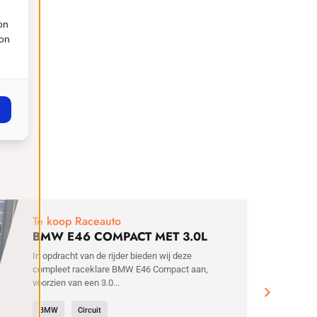
on
ion
€
29
Te koop Raceauto
BMW E46 COMPACT MET 3.0L
MOTOR
In opdracht van de rijder bieden wij deze
compleet raceklare BMW E46 Compact aan,
voorzien van een 3.0...
BMW
Circuit