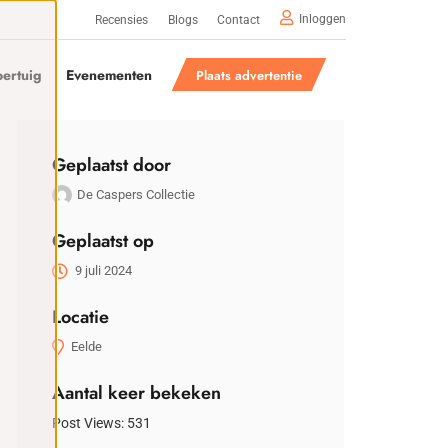
Inloggen
Recensies
Blogs
Contact
ertuig
Evenementen
Plaats advertentie
Geplaatst door
De Caspers Collectie
Geplaatst op
9 juli 2024
Locatie
Eelde
Aantal keer bekeken
Post Views:
531