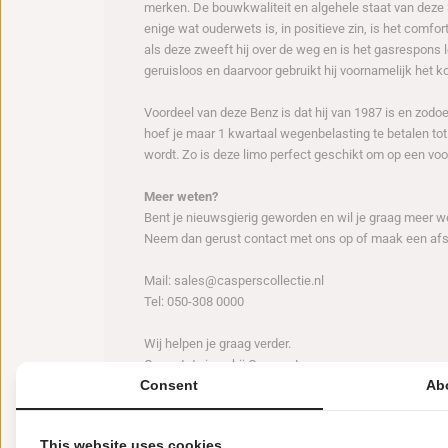
merken. De bouwkwaliteit en algehele staat van deze 
enige wat ouderwets is, in positieve zin, is het comf
als deze zweeft hij over de weg en is het gasrespons 
geruisloos en daarvoor gebruikt hij voornamelijk het ko
Voordeel van deze Benz is dat hij van 1987 is en zod
hoef je maar 1 kwartaal wegenbelasting te betalen t
wordt. Zo is deze limo perfect geschikt om op een voo
Meer weten?
Bent je nieuwsgierig geworden en wil je graag meer w
Neem dan gerust contact met ons op of maak een afs
Mail: sales@casperscollectie.nl
Tel: 050-308 0000
Wij helpen je graag verder.
Graag tot ziens bij Caspers!
Consent
Ab
Kenmerken
This website uses cookies