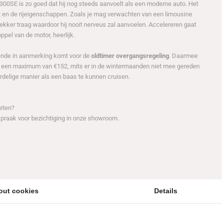
300SE is zo goed dat hij nog steeds aanvoelt als een moderne auto. Het
ort en de rijeigenschappen. Zoals je mag verwachten van een limousine
lekker traag waardoor hij nooit nerveus zal aanvoelen. Accelereren gaat
ppel van de motor, heerlijk.
oende in aanmerking komt voor de
oldtimer overgangsregeling
. Daarmee
ot een maximum van €152, mits er in de wintermaanden niet mee gereden
rdelige manier als een baas te kunnen cruisen.
eten?
praak voor bezichtiging in onze showroom.
out cookies
Details