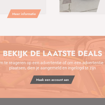
Meer informatie
BEKIJK DE LAATSTE DEALS
m te reageren op een advertentie of om een advertentie 
plaatsen, dien je aangemeld en ingelogd te zijn
Maak een account aan