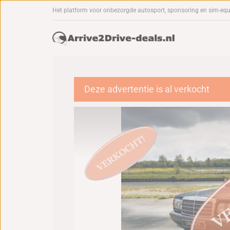
Het platform voor onbezorgde autosport, sponsoring en sim-eq
Deze advertentie is al verkocht