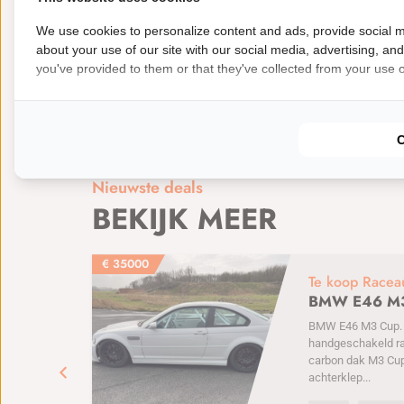
Auto typen: 300SE W126
Brandstof: Benzine
We use cookies to personalize content and ads, provide social m
Kleur: Midnight Blue
Bouwjaar: 1987
Kilo
about your use of our site with our social media, advertising, an
you've provided to them or that they've collected from your use of
Opties: Airconditioning
Opties: Electrische ra
Nieuwste deals
BEKIJK MEER
€
35000
Te koop Racea
BMW E46 M
BMW E46 M3 Cup. 6
handgeschakeld r
carbon dak M3 Cu
achterklep...