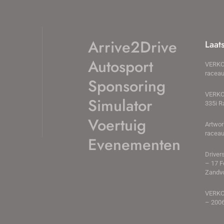
Arrive2Drive
Laat
Autosport
VERKO
raceau
Sponsoring
VERKO
Simulator
335i R
Voertuig
Artwor
raceau
Evenementen
Driver
– 17 F
Zandv
VERK
– 200