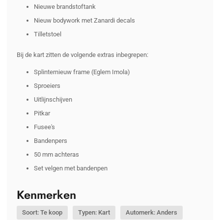
Nieuwe brandstoftank
Nieuw bodywork met Zanardi decals
Tilletstoel
Bij de kart zitten de volgende extras inbegrepen:
Splinternieuw frame (Eglem Imola)
Sproeiers
Uitlijnschijven
Pitkar
Fusee's
Bandenpers
50 mm achteras
Set velgen met bandenpen
Kenmerken
Soort: Te koop
Typen: Kart
Automerk: Anders