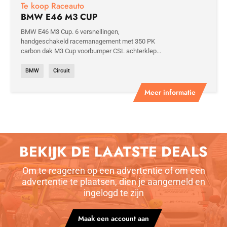
Te koop Raceauto
BMW E46 M3 CUP
BMW E46 M3 Cup. 6 versnellingen,
handgeschakeld racemanagement met 350 PK
carbon dak M3 Cup voorbumper CSL achterklep...
BMW
Circuit
Meer informatie
BEKIJK DE LAATSTE DEALS
Om te reageren op een advertentie of om een
advertentie te plaatsen, dien je aangemeld en
ingelogd te zijn
Maak een account aan