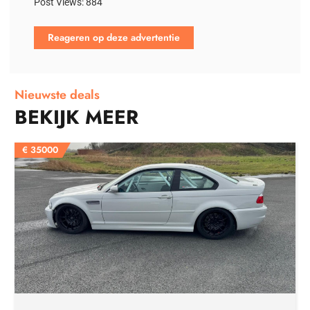
Post Views:
884
Reageren op deze advertentie
Nieuwste deals
BEKIJK MEER
€
35000