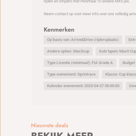
rijden en strijden met minimaal 10 andere MX5 jes.
Neem contact op voor meer info over ons volledig arri
Kenmerken
Op basis van: Arrive&Drive (rijdersplaats)
Extr
Andere opties: Max5cup
Auto typen: Max5 Cu
Type Licentie (minimaal): FIA Grade A
Budget 
Type evenement: Sprintrace
Klasse: Cup klas
Kalender evenement: 2025-04-27 00:00:00
Gew
Nieuwste deals