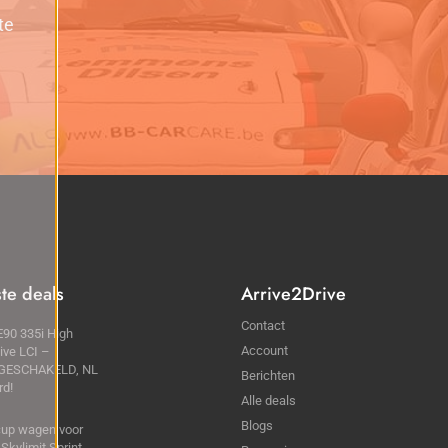
te
ste deals
Arrive2Drive
Contact
90 335i High
Account
ive LCI –
GESCHAKELD, NL
Berichten
rd!
Alle deals
Blogs
cup wagen voor
 Skylimit Sprint