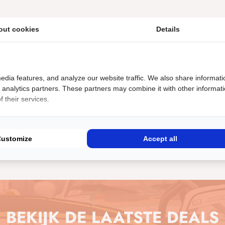
€
21500
out cookies
Details
uto
3 CUP
 versnellingen,
acemanagement met 350 PK
edia features, and analyze our website traffic. We also share informati
p voorbumper CSL
d analytics partners. These partners may combine it with other informat
 their services.
Meer informatie
Customize
Accept all
BEKIJK DE LAATSTE DEALS