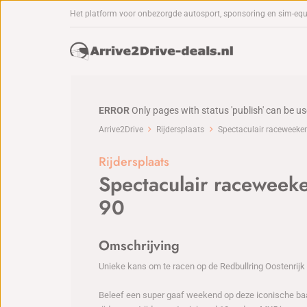
Het platform voor onbezorgde autosport, sponsoring en sim-eq
ERROR
Only pages with status 'publish' can be u
Arrive2Drive
Rijdersplaats
Spectaculair raceweeke
Rijdersplaats
Spectaculair raceweek
90
Omschrijving
Unieke kans om te racen op de Redbullring Oostenrij
Beleef een super gaaf weekend op deze iconische ba