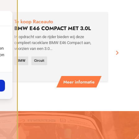
€
29
Te koop Raceauto
BMW E46 COMPACT MET 3.0L
MOTOR
In opdracht van de rijder bieden wij deze
compleet raceklare BMW E46 Compact aan,
on
voorzien van een 3.0...
ion
BMW
Circuit
Meer informatie