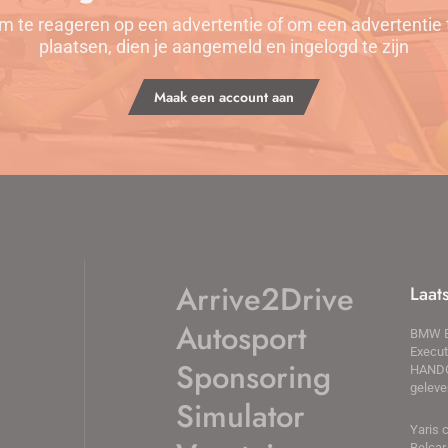
m te reageren op een advertentie of om een advertentie 
plaatsen, dien je aangemeld en ingelogd te zijn
Maak een account aan
Arrive2Drive
Laat
Autosport
BMW E
Execut
Sponsoring
HAND
geleve
Simulator
Yaris 
Belcar