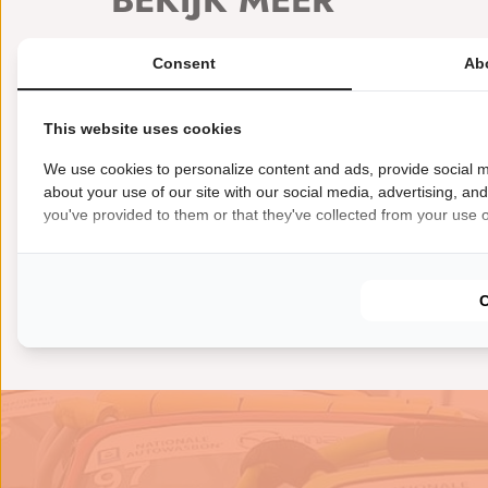
BEKIJK MEER
€
35000
Consent
Ab
Te koop Racea
BMW E46 M
This website uses cookies
BMW E46 M3 Cup. 6
handgeschakeld r
We use cookies to personalize content and ads, provide social m
carbon dak M3 Cu
about your use of our site with our social media, advertising, an
achterklep...
you've provided to them or that they've collected from your use of
BMW
Circuit
e