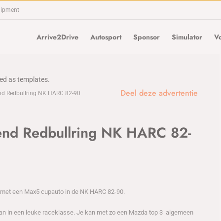
uipment
Arrive2Drive
Autosport
Sponsor
Simulator
Vo
sed as templates.
Deel deze advertentie
nd Redbullring NK HARC 82-90
end Redbullring NK HARC 82-
k met een Max5 cupauto in de NK HARC 82-90.
an in een leuke raceklasse. Je kan met zo een Mazda top 3 algemeen