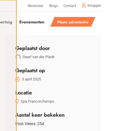
Inloggen
Recensies
Blogs
Contact
ertuig
Evenementen
Plaats advertentie
Geplaatst door
Steef van der Plank
Geplaatst op
3 april 2025
Locatie
Spa Francorchamps
Aantal keer bekeken
Post Views:
254