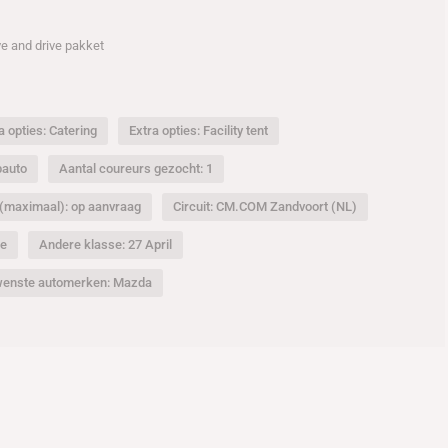
ve and drive pakket
a opties: Catering
Extra opties: Facility tent
pauto
Aantal coureurs gezocht: 1
(maximaal): op aanvraag
Circuit: CM.COM Zandvoort (NL)
se
Andere klasse: 27 April
enste automerken: Mazda