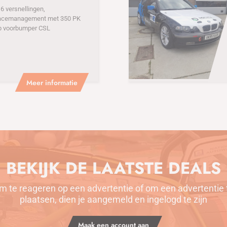
 versnellingen,
acemanagement met 350 PK
p voorbumper CSL
Meer informatie
BEKIJK DE LAATSTE DEALS
m te reageren op een advertentie of om een advertentie 
plaatsen, dien je aangemeld en ingelogd te zijn
Maak een account aan