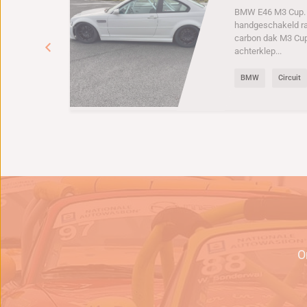
E
BMW E46 M3 Cup. 6
x.
handgeschakeld r
carbon dak M3 Cu
achterklep...
BMW
Circuit
e
O