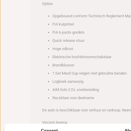
Opties
Opgebouwd conform Technisch Reglement Ma
FIA kuipstoel
FIA 6-punts gordels
Quick release stuur
Hoge rolkooi
Elektrische hoofdstroomschakelaar
Brandblusser
1 Set Max5 Cup velgen met gebruikte banden
Logboek aanwezig
AIM Solo 2 DL voorbereiding
Raceklaar voor deelname
De auto is beschikbaar voor verhuur en verkoop. Nee
Vincent Anema
Tel
: +31 6 52 09 87 97
Consent
Ab