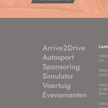
Arrive2Drive
Laat
Autosport
VERKO
Car
Sponsoring
VERKO
Simulator
Fiësta
Voertuig
PORSC
CLUBS
Evenementen
BTW)
VERKO