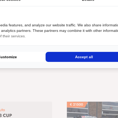
edia features, and analyze our website traffic. We also share informati
rive), Transport, stalling en nog veel meer mogelijk bij Anema Racing!
d analytics partners. These partners may combine it with other informat
 their services.
k: Mazda
Auto typen: MX5
Specifiek voor: Circuit
Customize
Accept all
€
21500
uto
3 CUP