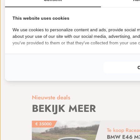
Email
: vincent@anemaservices.nl
Auto is op afspraak te bekijken
This website uses cookies
We use cookies to personalize content and ads, provide social m
Preparatie/onderhoud, Circuitondersteuning (Arrive&D
about your use of our site with our social media, advertising, an
you've provided to them or that they've collected from your use of
Kenmerken
Soort: Te koop
Typen: Raceauto
Automer
Nieuwste deals
BEKIJK MEER
€
35000
Te koop Racea
BMW E46 M