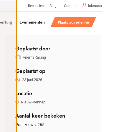
Inloggen
Recensies
Blogs
Contact
ertuig
Evenementen
Plaats advertentie
Geplaatst door
AnemaRacing
Geplaatst op
23 juni 2026
Locatie
Nieuw-Vennep
Aantal keer bekeken
Post Views:
265