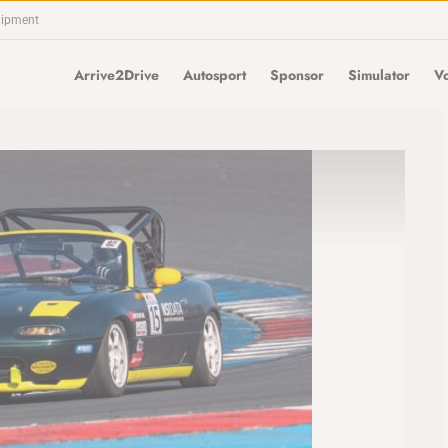
uipment
Arrive2Drive
Autosport
Sponsor
Simulator
Vo