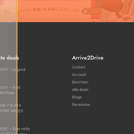
ste deals
Arrive2Drive
Contact
CHT – Legend
Account
Berichten
CHT – Ford
Alle deals
 R5 Proto
Blogs
Recensies
HE 718 GT4
PORT MR (EX
CHT – Zeer nette