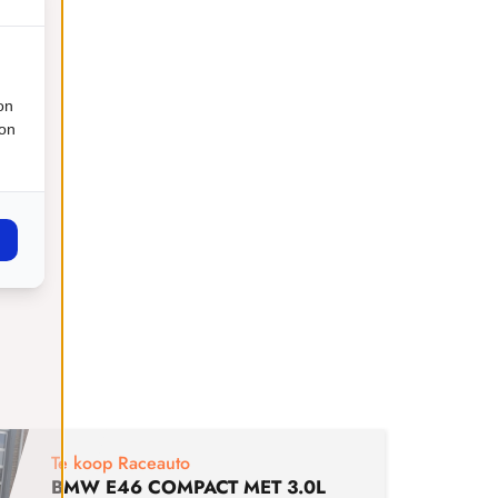
on
ion
€
29
Te koop Raceauto
BMW E46 COMPACT MET 3.0L