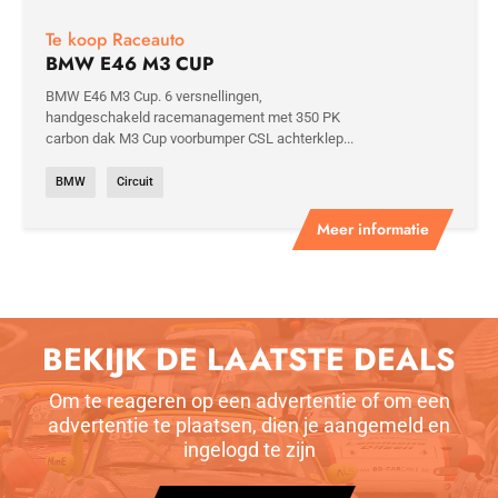
Te koop Raceauto
BMW E46 M3 CUP
BMW E46 M3 Cup. 6 versnellingen,
handgeschakeld racemanagement met 350 PK
carbon dak M3 Cup voorbumper CSL achterklep...
BMW
Circuit
Meer informatie
BEKIJK DE LAATSTE DEALS
Om te reageren op een advertentie of om een
advertentie te plaatsen, dien je aangemeld en
ingelogd te zijn