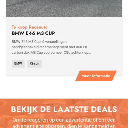
Te koop Raceauto
BMW E46 M3 CUP
BMW E46 M3 Cup. 6 versnellingen,
handgeschakeld racemanagement met 350 PK
carbon dak M3 Cup voorbumper CSL achterklep...
BMW
Circuit
Meer informatie
BEKIJK DE LAATSTE DEALS
Om te reageren op een advertentie of om een
advertentie te plaatsen, dien je aangemeld en