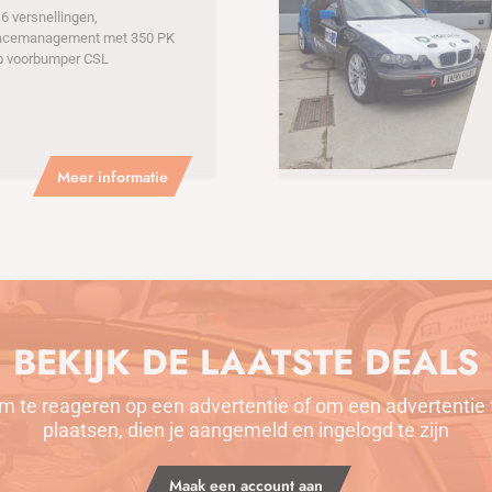
 versnellingen,
acemanagement met 350 PK
p voorbumper CSL
Meer informatie
BEKIJK DE LAATSTE DEALS
m te reageren op een advertentie of om een advertentie 
plaatsen, dien je aangemeld en ingelogd te zijn
Maak een account aan