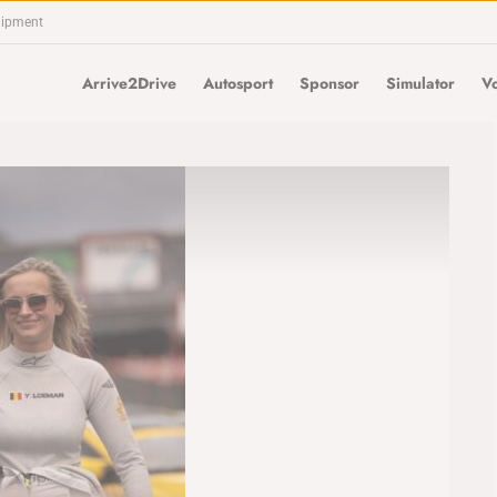
uipment
Arrive2Drive
Autosport
Sponsor
Simulator
Vo