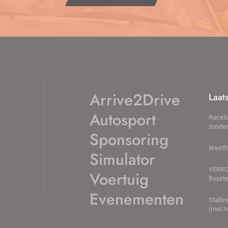
Arrive2Drive
Laat
Autosport
Raceli
zonder
Sponsoring
Westfi
Simulator
VERKO
Voertuig
Boxste
Evenementen
Stalli
(met h