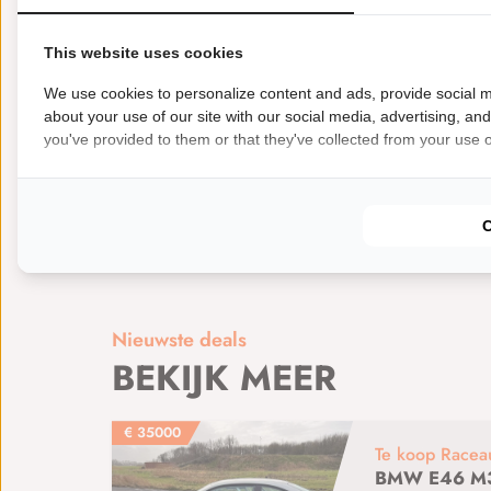
Type Evenement: Heel seizoen
Type Evenemen
This website uses cookies
Type Evenement: Trackday
Anders namelijk: 
We use cookies to personalize content and ads, provide social m
Exposure via:: (Eigen) website(s)
Exposure via
about your use of our site with our social media, advertising, an
you've provided to them or that they've collected from your use of
Andere locaties: Alles is mogelijk !
Sponsorgro
Sponsorgrootte: Large
Nieuwste deals
BEKIJK MEER
€
35000
Te koop Racea
BMW E46 M