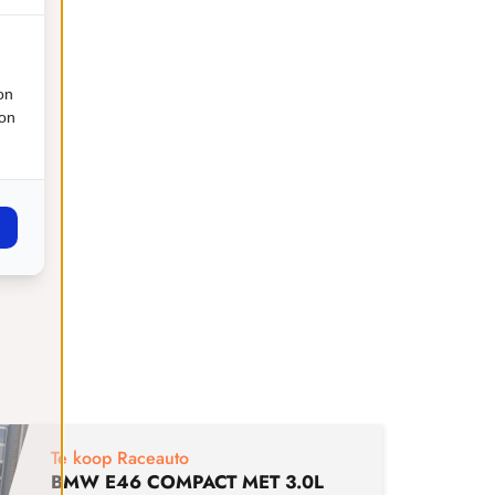
on
ion
€
29
Te koop Raceauto
BMW E46 COMPACT MET 3.0L