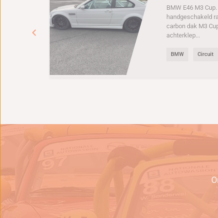
BMW E46 M3 Cup. 6
handgeschakeld r
carbon dak M3 Cu
achterklep...
BMW
Circuit
e
O