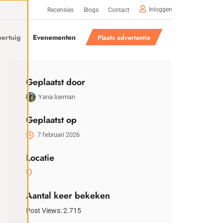
Inloggen
Recensies
Blogs
Contact
ertuig
Evenementen
Plaats advertentie
Geplaatst door
Yana.loeman
Geplaatst op
7 februari 2026
Locatie
Aantal keer bekeken
Post Views:
2.715