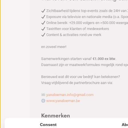
Zichtbaarheid tijdens top-events zoals de 24H van 
Exposure via televisie en nationale media (o.a. Sp
Online bereik: +29.000 volgers en >500.000 weerga
Taxiritten voor klanten of medewerkers
Content & activaties rond uw merk
en zoveel meer!
Samenwerkingen starten vanaf
€1.000 ex btw
.
Daarnaast zijn er maatwerkformules mogelijk rond spec
Benieuwd wat dit voor uw bedrijf kan betekenen?
Vraag vrijblijvend de partnerbrochure aan via:
yanaloeman.info@gmail.com
www.yanaloeman.be
Kenmerken
Consent
Ab
Aangebod of gezocht: Gezocht
Voor: Circuit