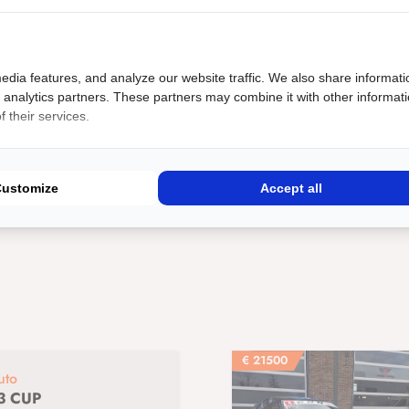
t: Heel kampioenschap
Type Evenement: Endurance 4 uur
Belcar Endurance GT Sport
Exposure via:: Autosportblad(en)
edia features, and analyze our website traffic. We also share informati
:: Social Media
Exposure via:: Televisie
d analytics partners. These partners may combine it with other informat
 their services.
otte: Medium
Sponsorgrootte: Small
Customize
Accept all
€
21500
uto
3 CUP