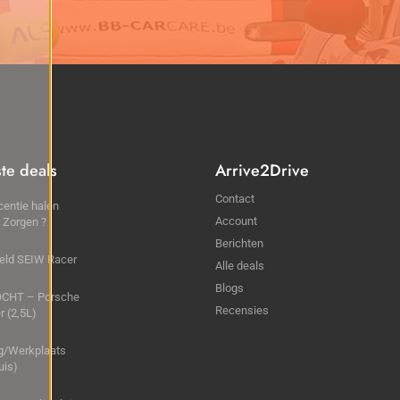
ste deals
Arrive2Drive
Contact
centie halen
Account
 Zorgen ?
Berichten
eld SEIW Racer
Alle deals
Blogs
CHT – Porsche
Recensies
r (2,5L)
ng/Werkplaats
uis)