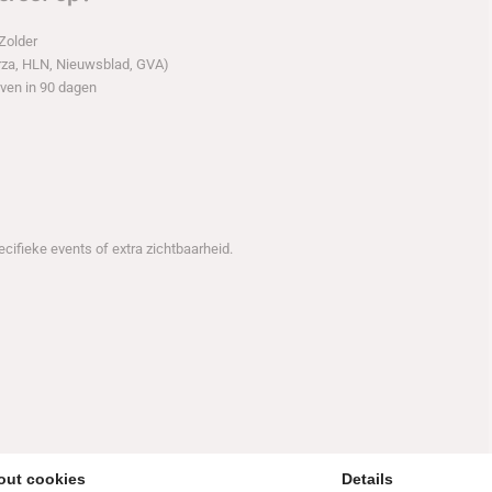
Zolder
orza, HLN, Nieuwsblad, GVA)
ven in 90 dagen
ifieke events of extra zichtbaarheid.
out cookies
Details
Type Evenement: Endurance 24 uur