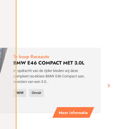
€
29
Te koop Raceauto
BMW E46 COMPACT MET 3.0L
MOTOR
In opdracht van de rijder bieden wij deze
compleet raceklare BMW E46 Compact aan,
voorzien van een 3.0...
BMW
Circuit
Meer informatie