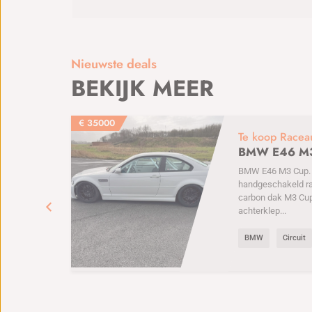
Nieuwste deals
BEKIJK MEER
€
35000
Te koop Racea
BMW E46 M
BMW E46 M3 Cup. 6
handgeschakeld r
carbon dak M3 Cu
achterklep...
BMW
Circuit
e