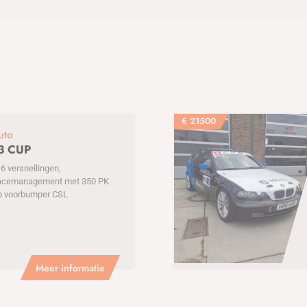
€
21500
uto
3 CUP
 versnellingen,
acemanagement met 350 PK
p voorbumper CSL
Meer informatie