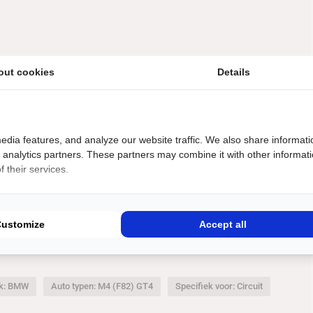
out cookies
Details
027 (+ verlenging mogelijk)
ge carbon onderdelen, waaronder carbon deuren, dak, motorkap met
uchtgeleiding.
edia features, and analyze our website traffic. We also share informati
leverd, waaronder extra remschijven en remblokken, spare subframe,
d analytics partners. These partners may combine it with other informat
fas, bobines, bougies, extra splitter en diverse overige
 their services.
ogwaardige componenten en een sterke technische basis — geschikt
Customize
Accept all
zet.
k: BMW
Auto typen: M4 (F82) GT4
Specifiek voor: Circuit