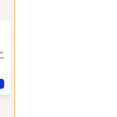
on
ion