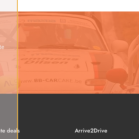
te
ste deals
Arrive2Drive