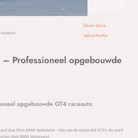
1
/46
Deel deze
 raceauto
advertentie
– Professioneel opgebouwde
ioneel opgebouwde GT4 raceauto
wd door Ekris BMW Nederland – één van de eerste M4 GT4’s die werd
genomen door BMW Motorsport.