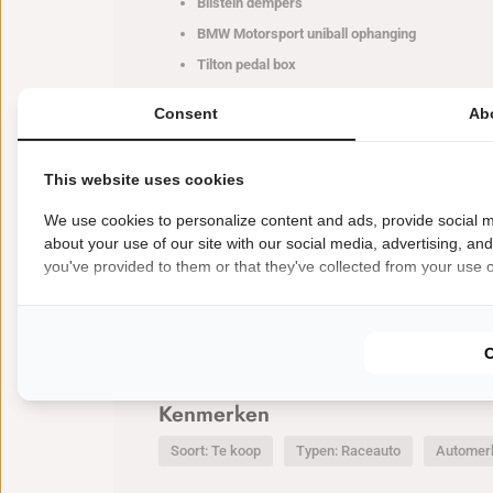
Bilstein dempers
BMW Motorsport uniball ophanging
Tilton pedal box
Endless remsysteem met koeling
Consent
Ab
120L Continental fuel cell
geldig t/m augustus 2
Daarnaast is de auto rijk uitgevoerd met hoogwaardi
This website uses cookies
koelingsuitlaat, achtervleugel en splitter met interne l
We use cookies to personalize content and ads, provide social m
Bij de auto wordt een uitgebreide set spare parts ge
about your use of our site with our social media, advertising, an
airjack-uitrusting, BMW Motorsport onderdelen, aandrij
you've provided to them or that they've collected from your use of
motorsportonderdelen.
Een serieuze GT4-auto met bewezen racehistorie, ho
voor competitie, trackdays of verdere professionele in
Kenmerken
Soort: Te koop
Typen: Raceauto
Automer