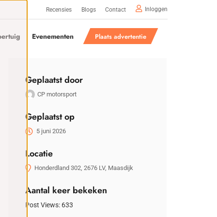
Inloggen
Recensies
Blogs
Contact
ertuig
Evenementen
Plaats advertentie
Geplaatst door
CP motorsport
Geplaatst op
5 juni 2026
Locatie
Honderdland 302, 2676 LV, Maasdijk
Aantal keer bekeken
Post Views:
633