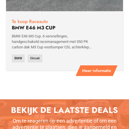
Te koop Raceauto
BMW E46 M3 CUP
BMW E46 M3 Cup. 6 versnellingen,
handgeschakeld racemanagement met 350 PK
carbon dak M3 Cup voorbumper CSL achterklep...
BMW
Circuit
Meer informatie
BEKIJK DE LAATSTE DEALS
Om te reageren op een advertentie of om een
advertentie te plaatsen, dien je aangemeld en