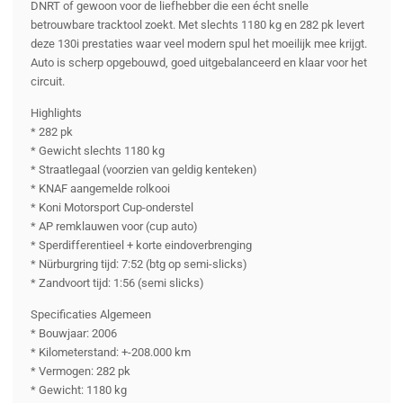
DNRT of gewoon voor de liefhebber die een écht snelle
betrouwbare tracktool zoekt. Met slechts 1180 kg en 282 pk levert
deze 130i prestaties waar veel modern spul het moeilijk mee krijgt.
Auto is scherp opgebouwd, goed uitgebalanceerd en klaar voor het
circuit.
Highlights
* 282 pk
* Gewicht slechts 1180 kg
* Straatlegaal (voorzien van geldig kenteken)
* KNAF aangemelde rolkooi
* Koni Motorsport Cup-onderstel
* AP remklauwen voor (cup auto)
* Sperdifferentieel + korte eindoverbrenging
* Nürburgring tijd: 7:52 (btg op semi-slicks)
* Zandvoort tijd: 1:56 (semi slicks)
Specificaties Algemeen
* Bouwjaar: 2006
* Kilometerstand: +-208.000 km
* Vermogen: 282 pk
* Gewicht: 1180 kg