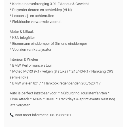
* Korte eindoverbrenging 3.91 Exterieur & Gewicht
* Polyester deuren en achterklep (VLN)
* Lexaan zij- en achterruiten
* Elektrische verwarmde voorruit
Motor & Uitlaat:
* K&N inlegfilter
* Eisenmann einddemper óf Simons einddemper
* Voorzien van katalysator
Interieur & Wielen
* BMW Performance stuur
* Motec MCR3 9x17 velgen (8 stuks) * 245/40/R17 Nankang CRS
semi-slicks
* BMW wielen 8x17 * Hankook regenbanden 200/620 r17
Auto is perfect inzetbaar voor: * Nürburgring Touristenfahrten *
Time Attack * ACNN * DNRT * Trackdays & sprint events Vast nog
iets vergeten .
Voor meer informatie: 06-19863281