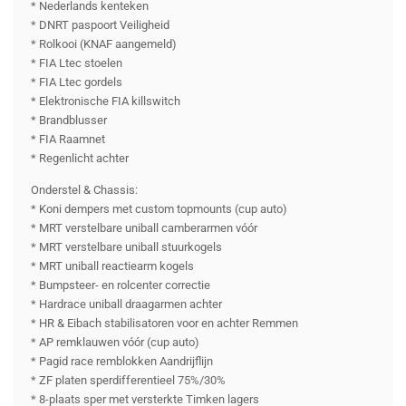
* Nederlands kenteken
* DNRT paspoort Veiligheid
* Rolkooi (KNAF aangemeld)
* FIA Ltec stoelen
* FIA Ltec gordels
* Elektronische FIA killswitch
* Brandblusser
* FIA Raamnet
* Regenlicht achter
Onderstel & Chassis:
* Koni dempers met custom topmounts (cup auto)
* MRT verstelbare uniball camberarmen vóór
* MRT verstelbare uniball stuurkogels
* MRT uniball reactiearm kogels
* Bumpsteer- en rolcenter correctie
* Hardrace uniball draagarmen achter
* HR & Eibach stabilisatoren voor en achter Remmen
* AP remklauwen vóór (cup auto)
* Pagid race remblokken Aandrijflijn
* ZF platen sperdifferentieel 75%/30%
* 8-plaats sper met versterkte Timken lagers