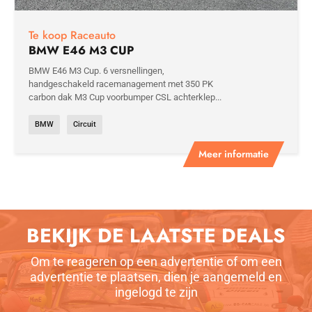
Te koop Raceauto
BMW E46 M3 CUP
BMW E46 M3 Cup. 6 versnellingen,
handgeschakeld racemanagement met 350 PK
carbon dak M3 Cup voorbumper CSL achterklep...
BMW
Circuit
Meer informatie
BEKIJK DE LAATSTE DEALS
Om te reageren op een advertentie of om een
advertentie te plaatsen, dien je aangemeld en
ingelogd te zijn