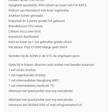
Spaghetti spruitstuk, RVS uitlaat op maat met FIA KATS.
Rolkooi van Rematech mét knaf registratie.
Stukken lichter gemaakt.
Kuipstoel én 6 punts gordel FIA gekeurd.
Brandblusser FEV nieuw.
Lithium Accu zeer licht.
Kunststof dashboard.
Kant en klaar op 1 set gebruikte goede slicks.
Raceklaar. Prijs €15500 Marge géén btw!!!
Gereden bij de ACNN in de DTC de afgelopen jaren.
Optie bij te kopen: diversen sets wielen met banden waarvan:
1 set slicks Dunlop
1 set regenbanden Dunlop
1 set intermediates Nangkang AR01
1 set intermediates Hankook TD
Allemaal met goed profiel voor erg veel plezier.
Allemaal met goed profiel voor erg veel plezier.
Interesse bel 0653641555 of mail info@rematech.nl