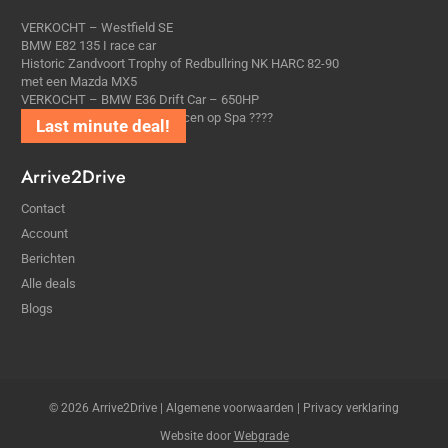
VERKOCHT – Westfield SE
BMW E82 135 I race car
Historic Zandvoort Trophy of Redbullring NK HARC 82-90
met een Mazda MX5
VERKOCHT – BMW E36 Drift Car – 650HP
Alijd al gedroomd van echt racen op Spa ????
Arrive2Drive
Contact
Account
Berichten
Alle deals
Blogs
© 2026 Arrive2Drive |
Algemene voorwaarden
|
Privacy verklaring
Website door
Webgrade