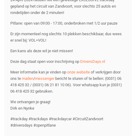
gepland op het circuit van Zandvoort, voor slechts 25 auto's en
rondetijden onder de 2 minuten!
Pitlane: open van 09:00 - 17:00, onderbroken met 1/2 uur pauze
Er zijn momenteel nog slechts 10 plekken beschikbaar, dus wees
er snel bij: VOL=VOL!
Een kans als deze wil je niet missen!
Deze dag staat open voor inschrijving op
DriversDays.nl
Meer informatie kan je vinden op
onze website
of verkrijgen door
ons te
mailen
/
messenger
bericht te sturen of te bellen: (0031) 06
418 425 32 / (0031) 06 21 81 10 06). Voor whatsapp kun je (0031)
06 418 425 32 gebruiken.
We ontvangen je graag!
Dirk en Nynke
#trackday #trackdays #trackdaycar #CircuitZandvoort
#driversdays #openpitlane