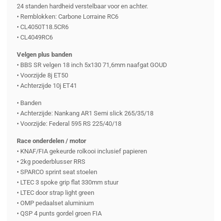
24 standen hardheid verstelbaar voor en achter.
• Remblokken: Carbone Lorraine RC6
• CL4050T18.5CR6
• CL4049RC6
Velgen plus banden
• BBS SR velgen 18 inch 5x130 71,6mm naafgat GOUD
• Voorzijde 8j ET50
• Achterzijde 10j ET41
• Banden
• Achterzijde: Nankang AR1 Semi slick 265/35/18
• Voorzijde: Federal 595 RS 225/40/18
Race onderdelen / motor
• KNAF/FIA gekeurde rolkooi inclusief papieren
• 2kg poederblusser RRS
• SPARCO sprint seat stoelen
• LTEC 3 spoke grip flat 330mm stuur
• LTEC door strap light green
• OMP pedaalset aluminium
• QSP 4 punts gordel groen FIA