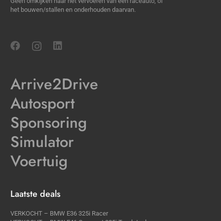
Geen omkijken naar het vervoeren van een raceauto, of
het bouwen/stallen en onderhouden daarvan.
Arrive2Drive
Autosport
Sponsoring
Simulator
Voertuig
Laatste deals
VERKOCHT – BMW E36 325i Racer