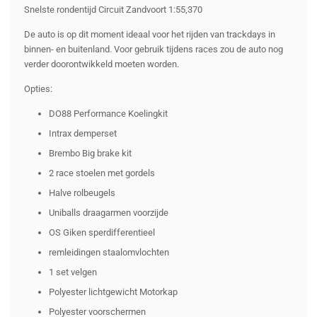
Snelste rondentijd Circuit Zandvoort 1:55,370
De auto is op dit moment ideaal voor het rijden van trackdays in
binnen- en buitenland. Voor gebruik tijdens races zou de auto nog
verder doorontwikkeld moeten worden.
Opties:
DO88 Performance Koelingkit
Intrax demperset
Brembo Big brake kit
2 race stoelen met gordels
Halve rolbeugels
Uniballs draagarmen voorzijde
OS Giken sperdifferentieel
remleidingen staalomvlochten
1 set velgen
Polyester lichtgewicht Motorkap
Polyester voorschermen