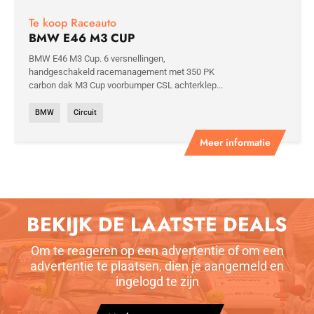
Te koop Raceauto
BMW E46 M3 CUP
BMW E46 M3 Cup. 6 versnellingen,
handgeschakeld racemanagement met 350 PK
carbon dak M3 Cup voorbumper CSL achterklep...
BMW
Circuit
Meer informatie
BEKIJK DE LAATSTE DEALS
Om te reageren op een advertentie of om een
advertentie te plaatsen, dien je aangemeld en
ingelogd te zijn