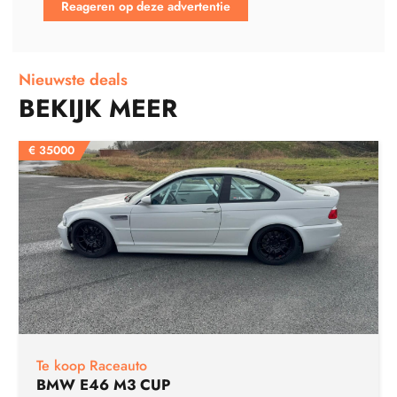
Reageren op deze advertentie
Nieuwste deals
BEKIJK MEER
€
35000
Te koop Raceauto
BMW E46 M3 CUP