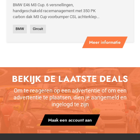
BMW E46 M3 Cup. 6 versnellingen,
handgeschakeld racemanagement met 350 PK
carbon dak M3 Cup voorbumper CSL achterklep...
BMW
Circuit
Meer informatie
BEKIJK DE LAATSTE DEALS
Om te reageren op een advertentie of om een
advertentie te plaatsen, dien je aangemeld en
ingelogd te zijn
Maak een account aan