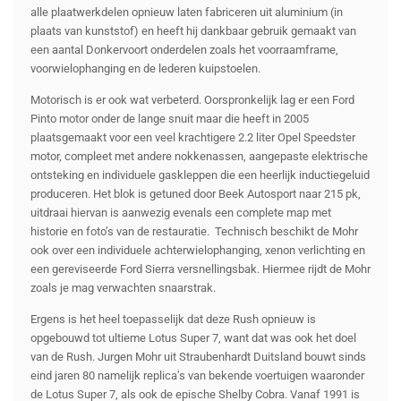
alle plaatwerkdelen opnieuw laten fabriceren uit aluminium (in
plaats van kunststof) en heeft hij dankbaar gebruik gemaakt van
een aantal Donkervoort onderdelen zoals het voorraamframe,
voorwielophanging en de lederen kuipstoelen.
Motorisch is er ook wat verbeterd. Oorspronkelijk lag er een Ford
Pinto motor onder de lange snuit maar die heeft in 2005
plaatsgemaakt voor een veel krachtigere 2.2 liter Opel Speedster
motor, compleet met andere nokkenassen, aangepaste elektrische
ontsteking en individuele gaskleppen die een heerlijk inductiegeluid
produceren. Het blok is getuned door Beek Autosport naar 215 pk,
uitdraai hiervan is aanwezig evenals een complete map met
historie en foto’s van de restauratie. Technisch beschikt de Mohr
ook over een individuele achterwielophanging, xenon verlichting en
een gereviseerde Ford Sierra versnellingsbak. Hiermee rijdt de Mohr
zoals je mag verwachten snaarstrak.
Ergens is het heel toepasselijk dat deze Rush opnieuw is
opgebouwd tot ultieme Lotus Super 7, want dat was ook het doel
van de Rush. Jurgen Mohr uit Straubenhardt Duitsland bouwt sinds
eind jaren 80 namelijk replica’s van bekende voertuigen waaronder
de Lotus Super 7, als ook de epische Shelby Cobra. Vanaf 1991 is