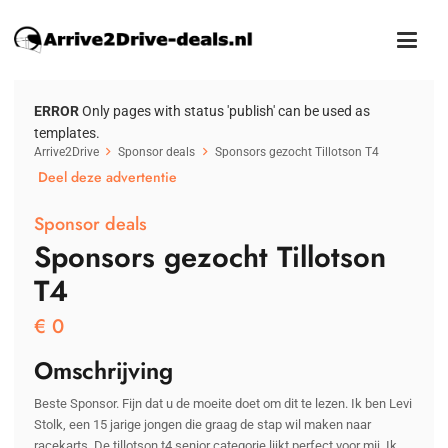
ERROR
Only pages with status 'publish' can be used as
templates.
Arrive2Drive
Sponsor deals
Sponsors gezocht Tillotson T4
Deel deze advertentie
Sponsor deals
Sponsors gezocht Tillotson
T4
€
0
Omschrijving
Beste Sponsor. Fijn dat u de moeite doet om dit te lezen. Ik ben Levi
Stolk, een 15 jarige jongen die graag de stap wil maken naar
racekarts. De tillotson t4 senior categorie lijkt perfect voor mij. Ik