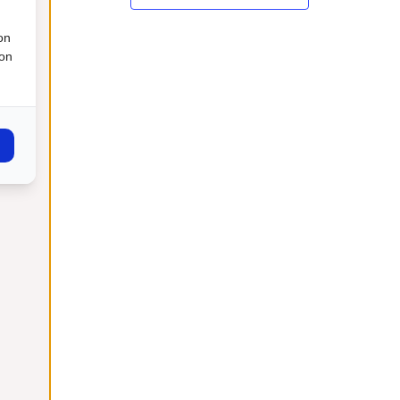
on
ion