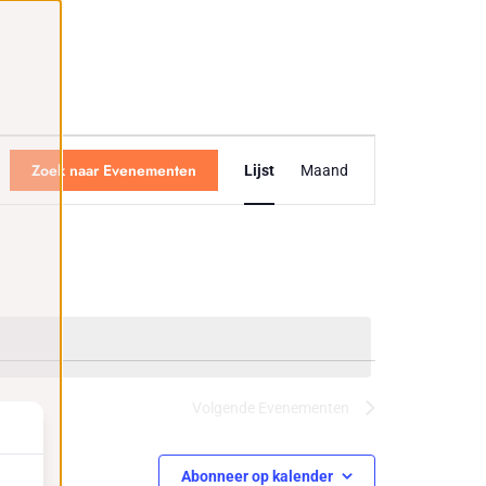
Evenement
weergaven
Zoek naar Evenementen
Lijst
Maand
navigatie
Volgende
Evenementen
Abonneer op kalender