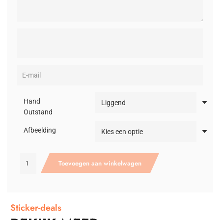
Hand
Outstand
Afbeelding
Trespa
Toevoegen aan winkelwagen
bordje
met
Full
Colour
Sticker-deals
sticker