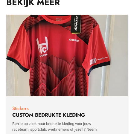
BEKIJK MEER
aantal
Stickers
CUSTOM BEDRUKTE KLEDING
Ben je op zoek naar bedrukte kleding voor jouw
raceteam, sportclub, werknemers of jezelf? Neem