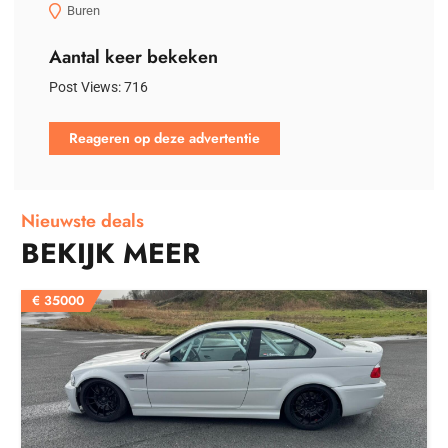
Buren
Aantal keer bekeken
Post Views:
716
Reageren op deze advertentie
Nieuwste deals
BEKIJK MEER
€
35000