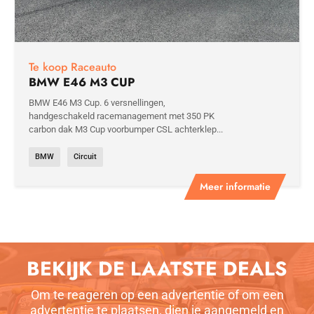
Te koop Raceauto
BMW E46 M3 CUP
BMW E46 M3 Cup. 6 versnellingen,
handgeschakeld racemanagement met 350 PK
carbon dak M3 Cup voorbumper CSL achterklep...
BMW
Circuit
Meer informatie
BEKIJK DE LAATSTE DEALS
Om te reageren op een advertentie of om een
advertentie te plaatsen, dien je aangemeld en