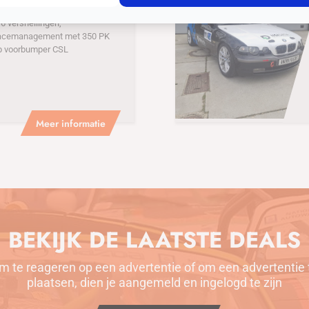
3 CUP
 versnellingen,
acemanagement met 350 PK
p voorbumper CSL
Meer informatie
BEKIJK DE LAATSTE DEALS
m te reageren op een advertentie of om een advertentie 
plaatsen, dien je aangemeld en ingelogd te zijn