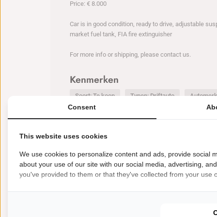
Price: € 8.000
Car is in good condition, ready to drive, adjustable su
market fuel tank, FIA fire extinguisher
For more info or shipping, please contact us.
Kenmerken
Soort: Te koop
Typen: Driftauto
Automer
Consent
Ab
This website uses cookies
We use cookies to personalize content and ads, provide social m
Nieuwste deals
about your use of our site with our social media, advertising, an
BEKIJK MEER
you've provided to them or that they've collected from your use of
€
35000
Te koop Racea