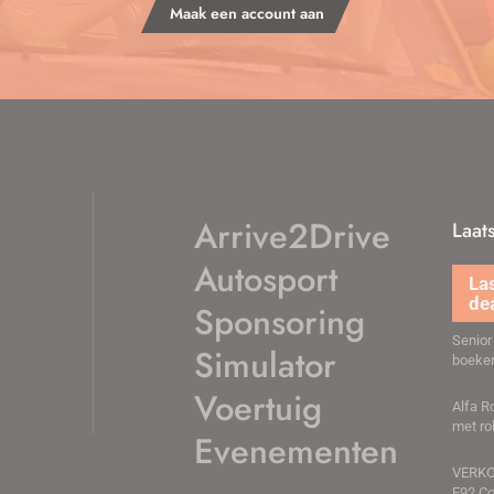
Maak een account aan
Arrive2Drive
Laat
Autosport
Rijder
DNRT 
Sponsoring
Senior
Simulator
boeke
Voertuig
Alfa 
met ro
Evenementen
VERK
E92 Co