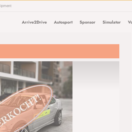
uipment
Arrive2Drive
Autosport
Sponsor
Simulator
Vo