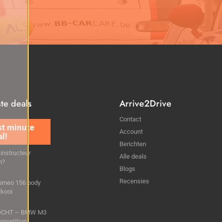
ste deals
Arrive2Drive
Contact
 gezocht voor
Account
Endurance 13 Mei
Berichten
 instructeur
Alle deals
n?
Blogs
Recensies
Romeo 156 body
lkooi
OCHT – BMW M3
mpetition