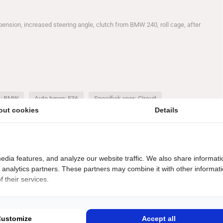
spension, increased steering angle, clutch from BMW 240, roll cage, after
k: BMW
Auto typen: E36
Specifiek voor: Circuit
out cookies
Details
edia features, and analyze our website traffic. We also share informati
d analytics partners. These partners may combine it with other informat
 their services.
€
21500
uto
Customize
Accept all