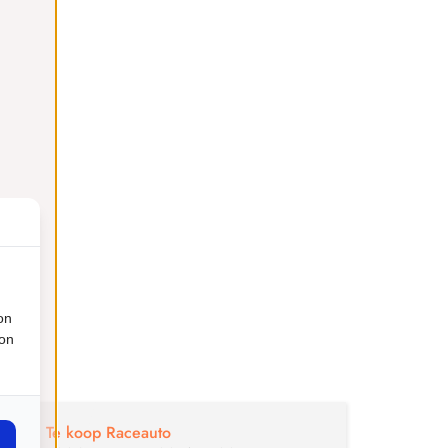
on
ion
€
29
Te koop Raceauto