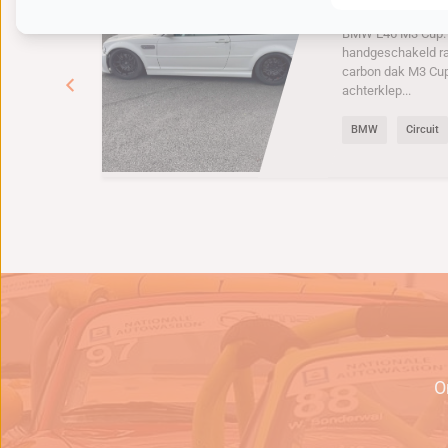
BMW E46 M
BMW E46 M3 Cup. 6
handgeschakeld r
carbon dak M3 Cu
achterklep...
BMW
Circuit
e
O