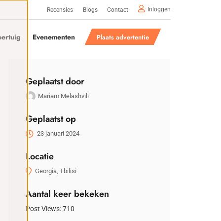
Inloggen
Recensies
Blogs
Contact
ertuig
Evenementen
Plaats advertentie
Geplaatst door
Mariam Melashvili
Geplaatst op
23 januari 2024
Locatie
Georgia, Tbilisi
Aantal keer bekeken
Post Views:
710