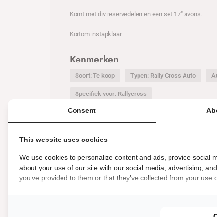
Komt met div reservedelen en een set 17" avons.
Kortom instapklaar !
Kenmerken
Soort: Te koop
Typen: Rally Cross Auto
A
Specifiek voor: Rallycross
Consent
Ab
This website uses cookies
Nieuwste deals
We use cookies to personalize content and ads, provide social m
BEKIJK MEER
about your use of our site with our social media, advertising, an
you've provided to them or that they've collected from your use of
€
35000
Te koop Racea