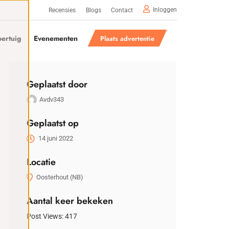
Inloggen
Recensies
Blogs
Contact
ertuig
Evenementen
Plaats advertentie
Geplaatst door
Avdv343
Geplaatst op
14 juni 2022
Locatie
Oosterhout (NB)
Aantal keer bekeken
Post Views:
417