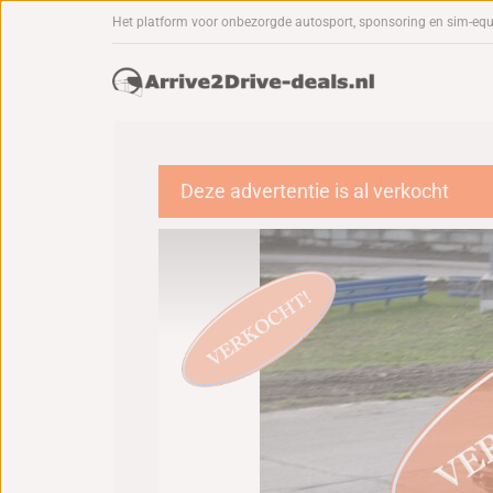
Het platform voor onbezorgde autosport, sponsoring en sim-eq
Deze advertentie is al verkocht