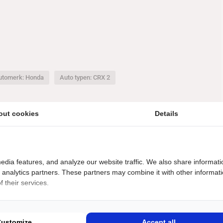
utomerk: Honda
Auto typen: CRX 2
out cookies
Details
edia features, and analyze our website traffic. We also share informati
d analytics partners. These partners may combine it with other informat
 their services.
€
21500
uto
Customize
Accept all