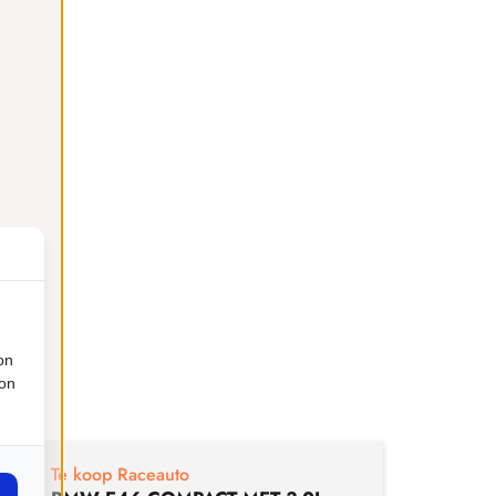
on
ion
€
29
Te koop Raceauto