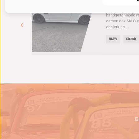
BMW E46 M
BMW E46 M3 Cup. 6
handgeschakeld r
carbon dak M3 Cu
achterklep...
BMW
Circuit
e
O