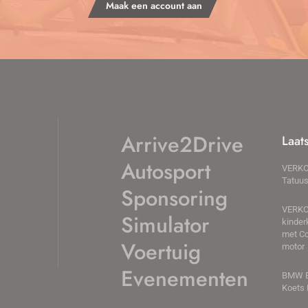
Maak een account aan
Arrive2Drive
Laat
Autosport
VERKO
Tatuu
Sponsoring
VERKO
Simulator
kinder
met C
Voertuig
motor
Evenementen
BMW E
Koets 