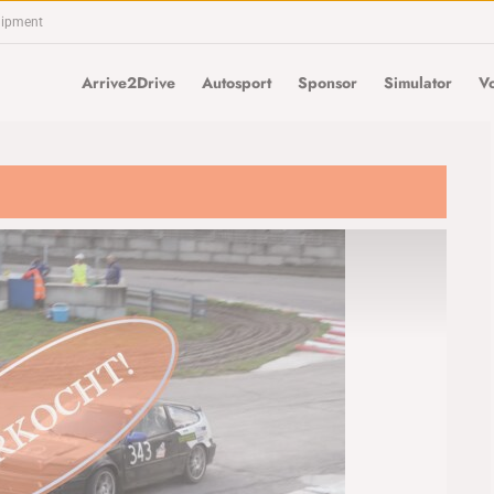
uipment
Arrive2Drive
Autosport
Sponsor
Simulator
Vo