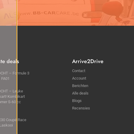
ste deals
Arrive2Drive
Contact
CHT – Formule 3
Account
s FA01
Berichten
CHT – Leuke
Alle deals
kart! Kombikart
Blogs
omer S-60 cc
Recensies
30 Coupé Race
Laskooi