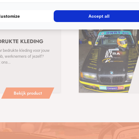
Customize
Accept all
DRUKTE KLEDING
r bedrukte kleding voor jouw
ub, werknemers of jezelf?
ons...
Bekijk product