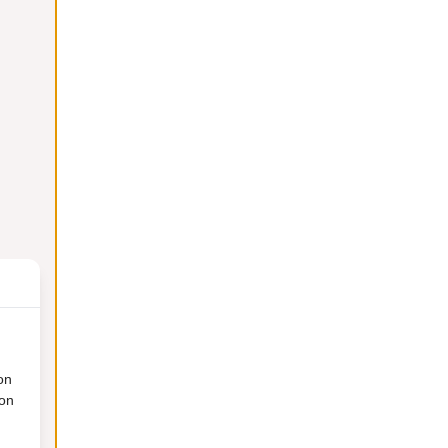
on
ion