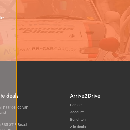
te
ste deals
Arrive2Drive
Contact
ij naar de top van
Account
land
Berichten
 R35 GT-R Beast!
Alle deals
2000HP