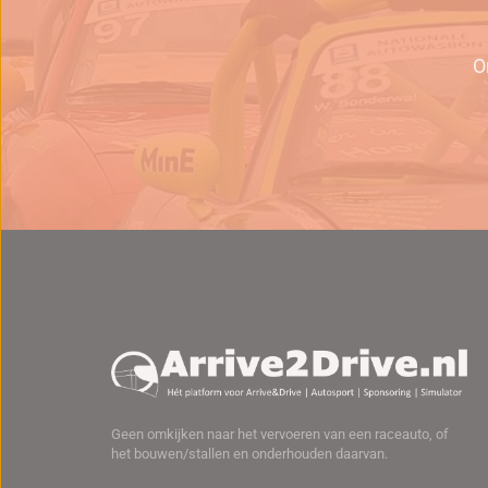
O
Geen omkijken naar het vervoeren van een raceauto, of
het bouwen/stallen en onderhouden daarvan.