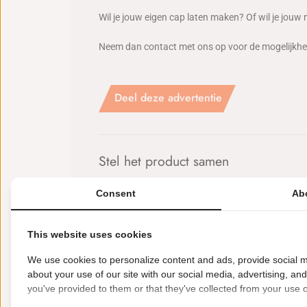
Wil je jouw eigen cap laten maken? Of wil je jou
Neem dan contact met ons op voor de mogelijkh
Deel deze advertentie
Stel het product samen
Consent
Ab
Sonderwal
Toevoegen aan winkelwagen
Autosport
cap
This website uses cookies
aantal
We use cookies to personalize content and ads, provide social m
about your use of our site with our social media, advertising, an
you've provided to them or that they've collected from your use of