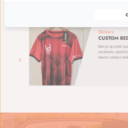
Sticker-deals
BEKIJK MEER
Stickers
CUSTOM BE
te
Ben je op zoek naa
raceteam, sportcl
Neem contact met 