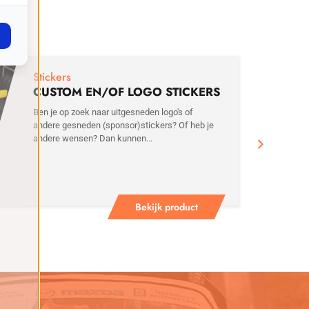
€
2,
Stickers
CUSTOM EN/OF LOGO STICKERS
Ben je op zoek naar uitgesneden logo's of
andere gesneden (sponsor)stickers? Of heb je
andere wensen? Dan kunnen...
Bekijk product