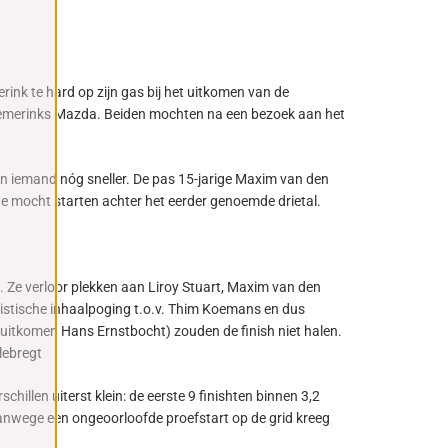
ink te hard op zijn gas bij het uitkomen van de
 Siemerinks Mazda. Beiden mochten na een bezoek aan het
én iemand nóg sneller. De pas 15-jarige Maxim van den
erde mocht starten achter het eerder genoemde drietal.
. Ze verloor plekken aan Liroy Stuart, Maxim van den
timistische inhaalpoging t.o.v. Thim Koemans en dus
r uitkomen Hans Ernstbocht) zouden de finish niet halen.
lebregt
llen uiterst klein: de eerste 9 finishten binnen 3,2
Vanwege een ongeoorloofde proefstart op de grid kreeg