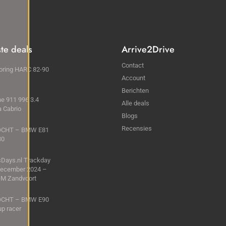
ste deals
Arrive2Drive
Contact
oring HARC 82-90
Account
Berichten
e 911 996 3.4
Alle deals
a Cabrio
Blogs
Recensies
CHT – BMW E81
30
sDays.nl Trackday
December 2024 –
M Zandvoort
CHT – BMW E90
up racer