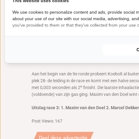
This website uses cookies
Uitslag Race 2: 1. Marcel Dekker 2. Liroy Stuart 3. Ra
We use cookies to personalize content and ads, provide social m
about your use of our site with our social media, advertising, an
Race 3
you've provided to them or that they've collected from your use of
Toch weer regen in race 3 waardoor een aantal toppers 
Hugenholtzbocht op de kerbstones strandde en vol gera
hervatting onder ‘code 60’. Vanuit het achterveld bego
Koebolt bleef tot het einde snelle rondes rijden en meld
Slop op, die al andere klasses racete, maar als MX-5 rook
Aan het begin van de 9e ronde probeert Koebolt al buite
plek 28- de leiding in de race en komt met een halve sec
e
met 0,003 seconden als 2
finisht. Die laatste inhaalacti
(voldoende) van zijn gas ging. Maxim van den Doel wint 
Uitslag race 3: 1. Maxim van den Doel 2. Marcel Dekker
Post Views:
167
Deel deze advertentie