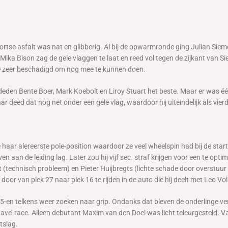
e asfalt was nat en glibberig. Al bij de opwarmronde ging Julian Siemer
ika Bison zag de gele vlaggen te laat en reed vol tegen de zijkant van
te zeer beschadigd om nog mee te kunnen doen.
 deden Bente Boer, Mark Koebolt en Liroy Stuart het beste. Maar er was é
maar deed dat nog net onder een gele vlag, waardoor hij uiteindelijk als vi
aar alereerste pole-position waardoor ze veel wheelspin had bij de start
n aan de leiding lag. Later zou hij vijf sec. straf krijgen voor een te op
t (technisch probleem) en Pieter Huijbregts (lichte schade door overstuu
r van plek 27 naar plek 16 te rijden in de auto die hij deelt met Leo Vol
telkens weer zoeken naar grip. Ondanks dat bleven de onderlinge verschi
ave’ race. Alleen debutant Maxim van den Doel was licht teleurgesteld. 
itslag.