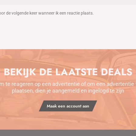
oor de volgende keer wanneer ik een reactie plaats.
BEKIJK DE LAATSTE DEALS
m te reageren op een advertentie of om een advertentie 
plaatsen, dien je aangemeld en ingelogd te zijn
Maak een account aan