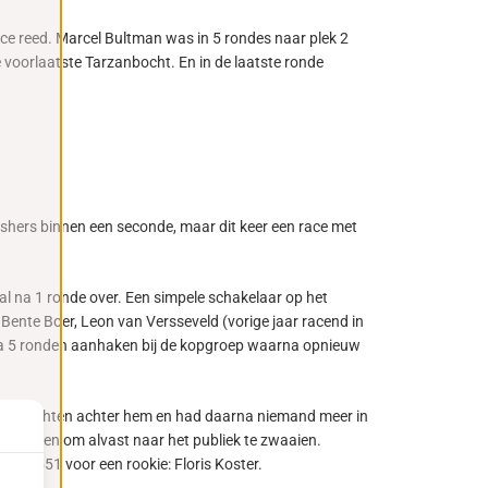
ace reed. Marcel Bultman was in 5 rondes naar plek 2
e voorlaatste Tarzanbocht. En in de laatste ronde
nishers binnen een seconde, maar dit keer een race met
l na 1 ronde over. Een simpele schakelaar op het
Bente Boer, Leon van Versseveld (vorige jaar racend in
na 5 ronden aanhaken bij de kopgroep waarna opnieuw
 de gevechten achter hem en had daarna niemand meer in
eroorloven om alvast naar het publiek te zwaaien.
 2.05.551 voor een rookie: Floris Koster.