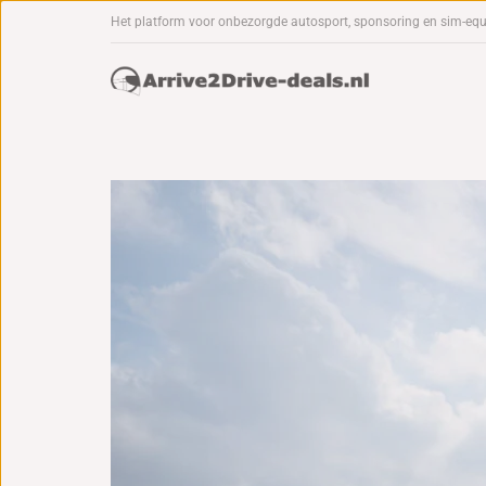
Het platform voor onbezorgde autosport, sponsoring en sim-eq