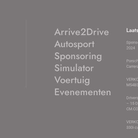
Arrive2Drive
Laat
Autosport
Spons
2024
Sponsoring
Porsch
Simulator
Carrer
Voertuig
VERKO
M54B
Evenementen
Driver
– 15 
CM.CO
VERKO
330i c