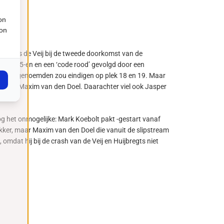
on
ion
at Mats de Veij bij de tweede doorkomst van de
de MX5-en en een ‘code rood’ gevolgd door een
r laatstgenoemden zou eindigen op plek 18 en 19. Maar
n rookie Maxim van den Doel. Daarachter viel ook Jasper
og het onmogelijke: Mark Koebolt pakt -gestart vanaf
Dekker, maar Maxim van den Doel die vanuit de slipstream
, omdat hij bij de crash van de Veij en Huijbregts niet