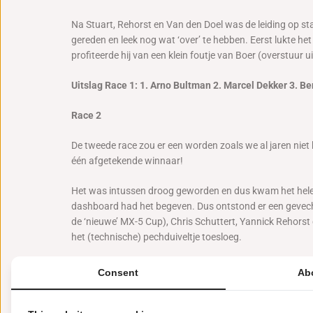
Na Stuart, Rehorst en Van den Doel was de leiding op sta
gereden en leek nog wat ‘over’ te hebben. Eerst lukte he
profiteerde hij van een klein foutje van Boer (overstuur
Uitslag Race 1: 1. Arno Bultman 2. Marcel Dekker 3. B
Race 2
De tweede race zou er een worden zoals we al jaren niet 
één afgetekende winnaar!
Het was intussen droog geworden en dus kwam het hele v
dashboard had het begeven. Dus ontstond er een gevecht
de ‘nieuwe’ MX-5 Cup), Chris Schuttert, Yannick Rehors
het (technische) pechduiveltje toesloeg.
Helemaal vooraan was er één iemand die het uitstekend 
Consent
Ab
zijn slipstream. Terwijl hij na vier rondes een voorspro
Uiteindelijk ging hij na 10 rondes van links naar rechts 