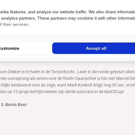
f Lemmens
edia features, and analyze our website traffic. We also share informati
d analytics partners. These partners may combine it with other informat
 their services.
uit race 1 opnieuw kwamen ‘bovendrijven’. Maar het zorgde er ook voor d
md werd door een aanstormende Pieter Huijbregts. Gevolg: twee gestran
nnen Mark Koebolt, Arno Bultman en Dick van Rij aan een opmars die voo
Customize
Accept all
de zich in de kopgroep die verder bestond uit Marcel Dekker, Bente Boer e
ie zou finishen op plek 7.
nom Dekker in te halen in de Tarzanbocht. Later in die ronde gebeurt alsn
onde voorsprong als eerste over de finish! Daarachter is het niet Marcel 
e blijkt beslissend voor de zege, want Mark Koebolt krijgt nog 30 sec. straf
dus op 15-jarige leeftijd meteen zijn derde autorace in de MaX5Cup!
 3. Bente Boer