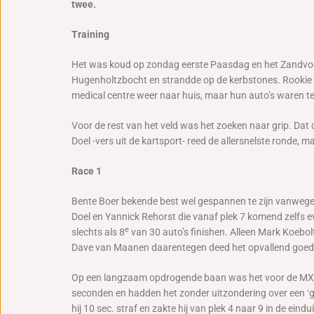
twee.
Training
Het was koud op zondag eerste Paasdag en het Zandvoorts
Hugenholtzbocht en strandde op de kerbstones. Rookie M
medical centre weer naar huis, maar hun auto’s waren 
Voor de rest van het veld was het zoeken naar grip. Dat
Doel -vers uit de kartsport- reed de allersnelste ronde, 
Race 1
Bente Boer bekende best wel gespannen te zijn vanwege h
Doel en Yannick Rehorst die vanaf plek 7 komend zelfs eve
e
slechts als 8
van 30 auto’s finishen. Alleen Mark Koebol
Dave van Maanen daarentegen deed het opvallend goed doo
Op een langzaam opdrogende baan was het voor de MX5-en 
seconden en hadden het zonder uitzondering over een ‘g
hij 10 sec. straf en zakte hij van plek 4 naar 9 in de eindu