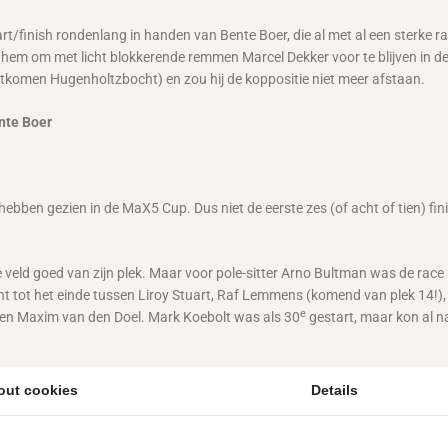
rt/finish rondenlang in handen van Bente Boer, die al met al een sterke r
t hem om met licht blokkerende remmen Marcel Dekker voor te blijven in d
 uitkomen Hugenholtzbocht) en zou hij de koppositie niet meer afstaan.
ente Boer
hebben gezien in de MaX5 Cup. Dus niet de eerste zes (of acht of tien) fi
eld goed van zijn plek. Maar voor pole-sitter Arno Bultman was de race a
 tot het einde tussen Liroy Stuart, Raf Lemmens (komend van plek 14!), 
e
t en Maxim van den Doel. Mark Koebolt was als 30
gestart, maar kon al 
naar zijn zin had. Marcel Dekker nam al in de eerste ronde afstand van
out cookies
Details
ng van zes seconden had opgebouwd kon hij het zich in de eindfase zelfs v
‘weavend’ de finishlijn over. De snelste ronde van de dag was trouwens met