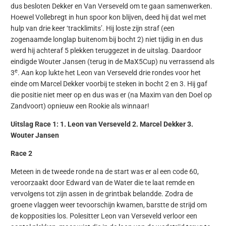
dus besloten Dekker en Van Verseveld om te gaan samenwerken.
Hoewel Vollebregt in hun spoor kon blijven, deed hij dat wel met
hulp van drie keer ‘tracklimits’. Hij loste zijn straf (een
zogenaamde longlap buitenom bij bocht 2) niet tijdig in en dus
werd hij achteraf 5 plekken teruggezet in de uitslag. Daardoor
eindigde Wouter Jansen (terug in de MaX5Cup) nu verrassend als
e
3
. Aan kop lukte het Leon van Verseveld drie rondes voor het
einde om Marcel Dekker voorbij te steken in bocht 2 en 3. Hij gaf
die positie niet meer op en dus was er (na Maxim van den Doel op
Zandvoort) opnieuw een Rookie als winnaar!
Uitslag Race 1: 1. Leon van Verseveld 2. Marcel Dekker 3.
Wouter Jansen
Race 2
Meteen in de tweede ronde na de start was er al een code 60,
veroorzaakt door Edward van de Water die te laat remde en
vervolgens tot zijn assen in de grintbak belandde. Zodra de
groene vlaggen weer tevoorschijn kwamen, barstte de strijd om
de kopposities los. Polesitter Leon van Verseveld verloor een