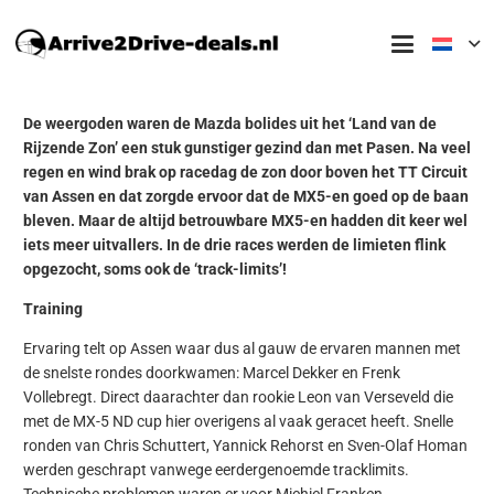
De weergoden waren de Mazda bolides uit het ‘Land van de
Rijzende Zon’ een stuk gunstiger gezind dan met Pasen. Na veel
regen en wind brak op racedag de zon door boven het TT Circuit
van Assen en dat zorgde ervoor dat de MX5-en goed op de baan
bleven. Maar de altijd betrouwbare MX5-en hadden dit keer wel
iets meer uitvallers. In de drie races werden de limieten flink
opgezocht, soms ook de ‘track-limits’!
Training
Ervaring telt op Assen waar dus al gauw de ervaren mannen met
de snelste rondes doorkwamen: Marcel Dekker en Frenk
Vollebregt. Direct daarachter dan rookie Leon van Verseveld die
met de MX-5 ND cup hier overigens al vaak geracet heeft. Snelle
ronden van Chris Schuttert, Yannick Rehorst en Sven-Olaf Homan
werden geschrapt vanwege eerdergenoemde tracklimits.