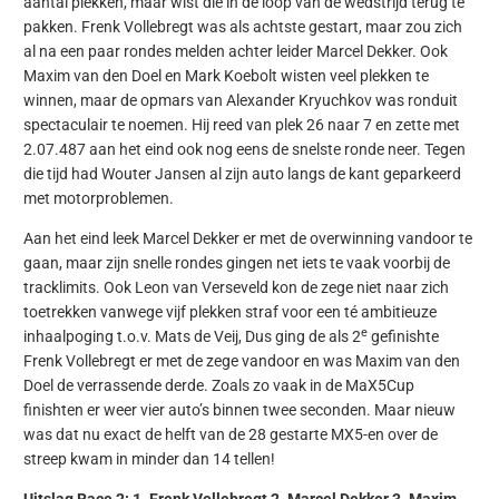
aantal plekken, maar wist die in de loop van de wedstrijd terug te
pakken. Frenk Vollebregt was als achtste gestart, maar zou zich
al na een paar rondes melden achter leider Marcel Dekker. Ook
Maxim van den Doel en Mark Koebolt wisten veel plekken te
winnen, maar de opmars van Alexander Kryuchkov was ronduit
spectaculair te noemen. Hij reed van plek 26 naar 7 en zette met
2.07.487 aan het eind ook nog eens de snelste ronde neer. Tegen
die tijd had Wouter Jansen al zijn auto langs de kant geparkeerd
met motorproblemen.
Aan het eind leek Marcel Dekker er met de overwinning vandoor te
gaan, maar zijn snelle rondes gingen net iets te vaak voorbij de
tracklimits. Ook Leon van Verseveld kon de zege niet naar zich
toetrekken vanwege vijf plekken straf voor een té ambitieuze
e
inhaalpoging t.o.v. Mats de Veij, Dus ging de als 2
gefinishte
Frenk Vollebregt er met de zege vandoor en was Maxim van den
Doel de verrassende derde. Zoals zo vaak in de MaX5Cup
finishten er weer vier auto’s binnen twee seconden. Maar nieuw
was dat nu exact de helft van de 28 gestarte MX5-en over de
streep kwam in minder dan 14 tellen!