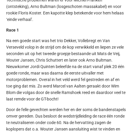
Technische problemen waren er voor Michiel Franken
(ontsteking), Arno Bultman (losgeschoten massakabel) en voor
rookie Floris Koster. Een kapotte klep betekende voor hem helaas
‘einde verhaal’.
Race 1
Na een goede start was het trio Dekker, Vollebregt en Van
Verseveld volop in de strijd om de kop verwikkeld en liepen ze vele
seconden uit op het tweede groepje bestaande uit Mats de Veij,
Wouter Jansen, Chris Schuttert en later ook Arno Bultman.
Nieuwkomer Jordi Quinten beleefde na de start vanaf plek 20 één
goede ronde, maar was daarna de eerste uitvaller met
motorproblemen. Overal in het veld werd fel gestreden en af en
toe ging dat mis. Zo werd Marcel van Aalten geraakt door Wim
Blom die volgas door de snelle Ramshoek reed en daardoor veel te
laat remde voor de GT-bocht!
Door de felle gevechten werden her en der soms de bandenstapels
omver gereden. Dus besloot de wedstrijdleiding de race één ronde
te neutraliseren onder code 60. Na de hervatting zagen de
koplopers dat o.a. Wouter Jansen aansluiting wist te vinden en