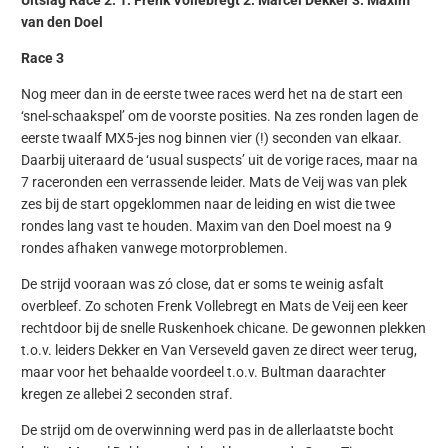
Uitslag Race 2: 1. Frenk Vollebregt 2. Marcel Dekker 3. Maxim
van den Doel
Race 3
Nog meer dan in de eerste twee races werd het na de start een
‘snel-schaakspel’ om de voorste posities. Na zes ronden lagen de
eerste twaalf MX5-jes nog binnen vier (!) seconden van elkaar.
Daarbij uiteraard de ‘usual suspects’ uit de vorige races, maar na
7 raceronden een verrassende leider. Mats de Veij was van plek
zes bij de start opgeklommen naar de leiding en wist die twee
rondes lang vast te houden. Maxim van den Doel moest na 9
rondes afhaken vanwege motorproblemen.
De strijd vooraan was zó close, dat er soms te weinig asfalt
overbleef. Zo schoten Frenk Vollebregt en Mats de Veij een keer
rechtdoor bij de snelle Ruskenhoek chicane. De gewonnen plekken
t.o.v. leiders Dekker en Van Verseveld gaven ze direct weer terug,
maar voor het behaalde voordeel t.o.v. Bultman daarachter
kregen ze allebei 2 seconden straf.
De strijd om de overwinning werd pas in de allerlaatste bocht