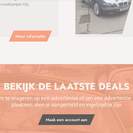
p voorbumper CSL
Meer informatie
BEKIJK DE LAATSTE DEALS
m te reageren op een advertentie of om een advertentie 
plaatsen, dien je aangemeld en ingelogd te zijn
Maak een account aan