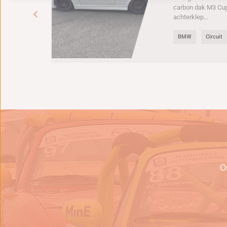
carbon dak M3 Cu
achterklep...
BMW
Circuit
e
O