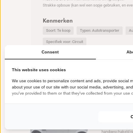
Strakke opbouw (kan wel een sopje gebruiken, en even
Kenmerken
Soort: Te koop
Typen: Autotransporter
Au
Specifiek voor: Circuit
Consent
Ab
This website uses cookies
Nieuwste deals
We use cookies to personalize content and ads, provide social m
BEKIJK MEER
about your use of our site with our social media, advertising, an
you've provided to them or that they've collected from your use of
€
35000
Te koop Racea
BMW E46 M
BMW E46 M3 Cup. 6
handgeschakeld r