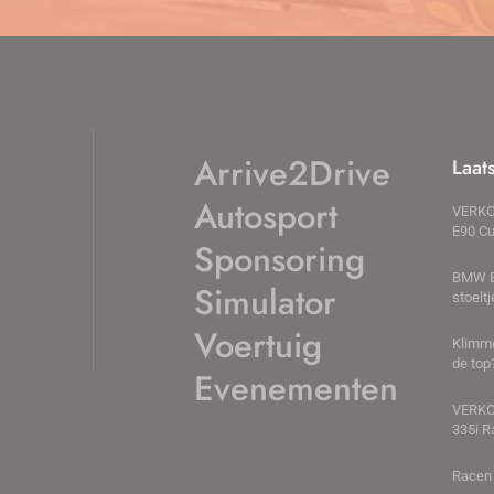
Arrive2Drive
Laat
Autosport
VERKO
E90 Cu
Sponsoring
BMW E
Simulator
stoeltj
Voertuig
Klimm
de top
Evenementen
VERKO
335i R
Racen 