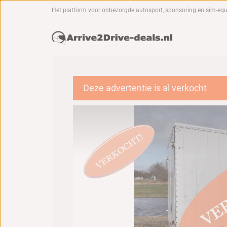
Het platform voor onbezorgde autosport, sponsoring en sim-eq
Deze advertentie is al verkocht