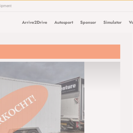
uipment
Arrive2Drive
Autosport
Sponsor
Simulator
Vo