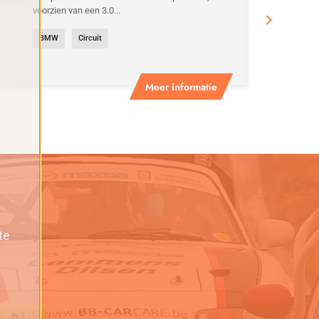
voorzien van een 3.0...
BMW
Circuit
Meer informatie
te