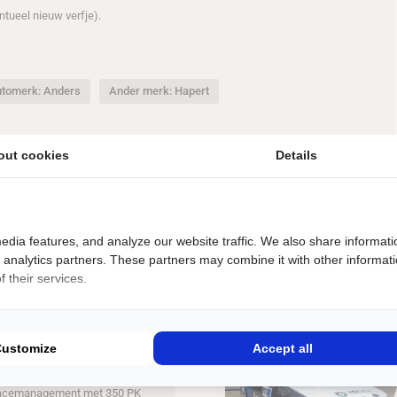
tueel nieuw verfje).
tomerk: Anders
Ander merk: Hapert
out cookies
Details
edia features, and analyze our website traffic. We also share informati
d analytics partners. These partners may combine it with other informat
 their services.
€
21500
uto
Customize
Accept all
3 CUP
 versnellingen,
acemanagement met 350 PK