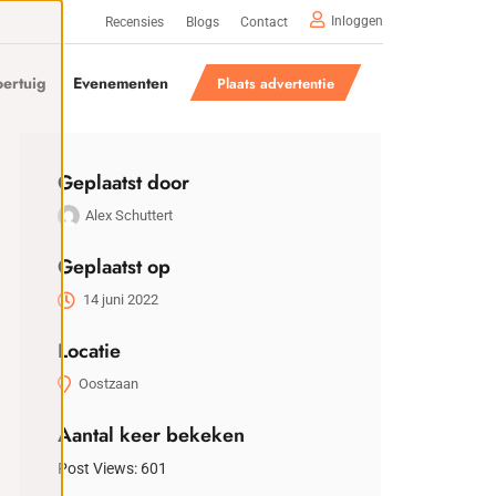
Inloggen
Recensies
Blogs
Contact
ertuig
Evenementen
Plaats advertentie
Geplaatst door
Alex Schuttert
Geplaatst op
14 juni 2022
Locatie
Oostzaan
Aantal keer bekeken
Post Views:
601