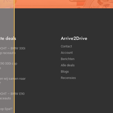
ste deals
Arrive2Drive
Contact
CHT – BMW 330i
Account
p raceauto
Berichten
90 330i cup
Alle deals
e
Blogs
Recensies
en wij samen naar
?
CHT – BMW E90
aceauto
op Spa!?