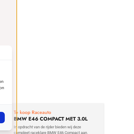
on
ion
€
29
Te koop Raceauto
BMW E46 COMPACT MET 3.0L
MOTOR
In opdracht van de rijder bieden wij deze
compleet raceklare BMW E46 Compact aan,