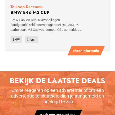
Te koop Raceauto
BMW E46 M3 CUP
BMW E46 M3 Cup. 6 versnellingen,
handgeschakeld racemanagement met 350 PK
carbon dak M3 Cup voorbumper CSL achterklep...
BMW
Circuit
Meer informatie
BEKIJK DE LAATSTE DEALS
Om te reageren op een advertentie of om een
advertentie te plaatsen, dien je aangemeld en
ingelogd te zijn
Maak een account aan