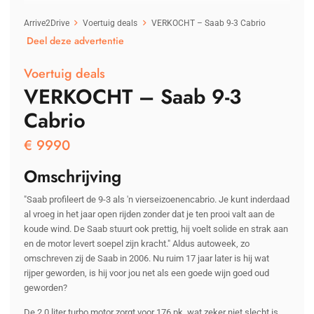
Arrive2Drive
Voertuig deals
VERKOCHT – Saab 9-3 Cabrio
Deel deze advertentie
Voertuig deals
VERKOCHT – Saab 9-3
Cabrio
€
9990
Omschrijving
"Saab profileert de 9-3 als 'n vierseizoenencabrio. Je kunt inderdaad
al vroeg in het jaar open rijden zonder dat je ten prooi valt aan de
koude wind. De Saab stuurt ook prettig, hij voelt solide en strak aan
en de motor levert soepel zijn kracht." Aldus autoweek, zo
omschreven zij de Saab in 2006. Nu ruim 17 jaar later is hij wat
rijper geworden, is hij voor jou net als een goede wijn goed oud
geworden?
De 2.0 liter turbo motor zorgt voor 176 pk, wat zeker niet slecht is