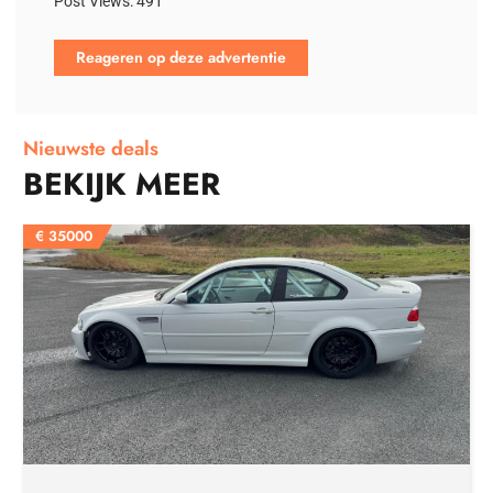
Post Views:
491
Reageren op deze advertentie
Nieuwste deals
BEKIJK MEER
€
35000