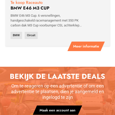
Te koop Raceauto
BMW E46 M3 CUP
BMW E46 M3 Cup. 6 versnellingen,
handgeschakeld racemanagement met 350 PK
carbon dak M3 Cup voorbumper CSL achterklep...
BMW
Circuit
Meer informatie
BEKIJK DE LAATSTE DEALS
Om te reageren op een advertentie of om een
advertentie te plaatsen, dien je aangemeld en
ingelogd te zijn
Maak een account aan