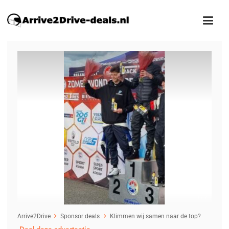
1
/7
Arrive2Drive
Sponsor deals
Klimmen wij samen naar de top?