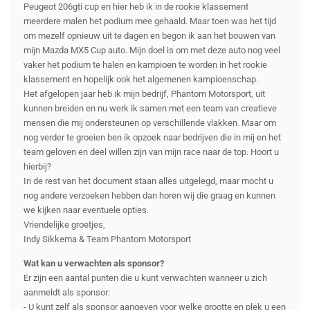
Peugeot 206gti cup en hier heb ik in de rookie klassement
meerdere malen het podium mee gehaald. Maar toen was het tijd
om mezelf opnieuw uit te dagen en begon ik aan het bouwen van
mijn Mazda MX5 Cup auto. Mijn doel is om met deze auto nog veel
vaker het podium te halen en kampioen te worden in het rookie
klassement en hopelijk ook het algemenen kampioenschap.
Het afgelopen jaar heb ik mijn bedrijf, Phantom Motorsport, uit
kunnen breiden en nu werk ik samen met een team van creatieve
mensen die mij ondersteunen op verschillende vlakken. Maar om
nog verder te groeien ben ik opzoek naar bedrijven die in mij en het
team geloven en deel willen zijn van mijn race naar de top. Hoort u
hierbij?
In de rest van het document staan alles uitgelegd, maar mocht u
nog andere verzoeken hebben dan horen wij die graag en kunnen
we kijken naar eventuele opties.
Vriendelijke groetjes,
Indy Sikkema & Team Phantom Motorsport
Wat kan u verwachten als sponsor?
Er zijn een aantal punten die u kunt verwachten wanneer u zich
aanmeldt als sponsor:
- U kunt zelf als sponsor aangeven voor welke grootte en plek u een