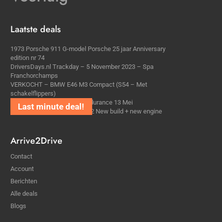
Laatste deals
1973 Porsche 911 G-model Porsche 25 jaar Anniversary
edition nr 74
DriversDays.nl Trackday – 5 November 2023 – Spa
Franchorchamps
VERKOCHT – BMW E46 M3 Compact (S54 – Met
schakelflippers)
Rijder gezocht voor DNRT Endurance 13 Mei
Porsche Cayman S Cup | 2022 New build + new engine
Arrive2Drive
Contact
Account
Berichten
Alle deals
Blogs