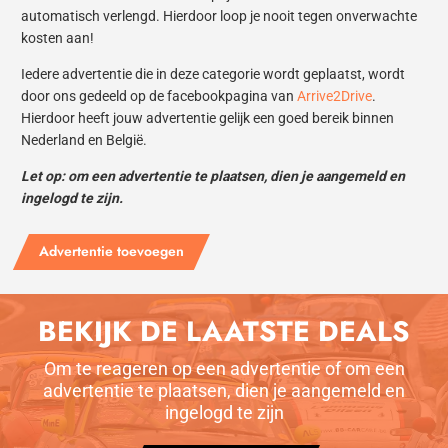
automatisch verlengd. Hierdoor loop je nooit tegen onverwachte
kosten aan!
Iedere advertentie die in deze categorie wordt geplaatst, wordt
door ons gedeeld op de facebookpagina van
Arrive2Drive
.
Hierdoor heeft jouw advertentie gelijk een goed bereik binnen
Nederland en België.
Let op: om een advertentie te plaatsen, dien je aangemeld en
ingelogd te zijn.
Advertentie toevoegen
BEKIJK DE LAATSTE DEALS
Om te reageren op een advertentie of om een
advertentie te plaatsen, dien je aangemeld en
ingelogd te zijn